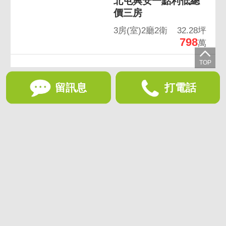
北屯興安一點利低總
價三房
3房(室)2廳2衛
32.28坪
798
萬
留訊息
打電話
想收藏喜歡的物件？快下載好房網買屋APP！
下載 好房網買屋APP >