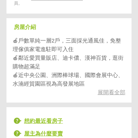
員。
房屋介紹
🍎戶數單純一層2戶，三面採光通風佳，免整
理傢俱家電進駐即可入住
🍎鄰近愛買量販店、迪卡儂、漢神百貨，逛街
購物超滿足
🍎近中央公園、洲際棒球場、國際會展中心、
水湳經貿園區視為高發展地區
展開看全部
🍎車程5分鐘即到74快速道路，南北往返超便
捷
🍎新興國小走路就到，接送好輕鬆
想約最近看房子
屋主為什麼要賣