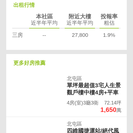
出租行情
本社區
附近大樓
投報率
近半年平均
近半年平均
粗估
三房
--
27,800
1.9%
更多好房推薦
北屯區
單坪最超值3宅人生景
觀戶樓中樓4房+平車
4房(室)3廳3衛
72.14坪
1,650
萬
北屯區
四維國捷運站/絕代風