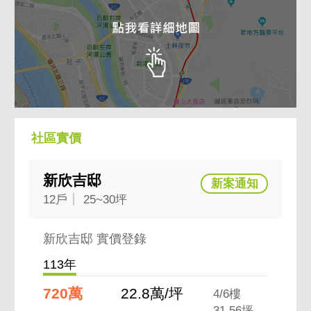
社區實價
新欣吉邸
12戶
25~30坪
新欣吉邸 實價登錄
113年
720萬
22.8萬/坪
4/6樓
31.56坪