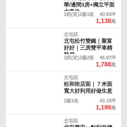
華/邊間3房+獨立平面
大車位
3房(室)2廳1衛
40.83坪
1,138
萬
北屯區
北屯松竹雙鐵｜聚富
好好｜三房雙平車精
裝戶
3房(室)2廳2衛
46.97坪
1,788
萬
北屯區
松和街店面｜７米面
寬大好利用好做生意
2廳1衛
43.16坪
1,198
萬
北屯區