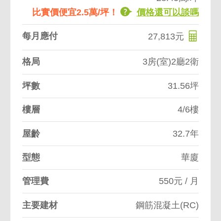
比實價便宜2.5萬/坪！
價格還可以談嗎
每月應付
27,813元
格局
3房(室)2廳2衛
坪數
31.56坪
樓層
4/6樓
屋齡
32.7年
型態
華廈
管理費
550元 / 月
主要建材
鋼筋混凝土(RC)