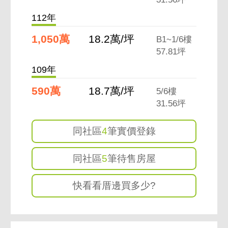
112年
1,050萬
18.2萬/坪
B1~1/6樓
57.81坪
109年
590萬
18.7萬/坪
5/6樓
31.56坪
同社區
4
筆實價登錄
同社區
5
筆待售房屋
快看看厝邊買多少?