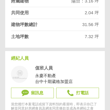
附屬建物
陽台：3.16 坪
共同使用
2.04 坪
建物坪數總計
31.56 坪
土地坪數
7.32 坪
經紀人員
值班人員
永慶不動產
台中十期葳格加盟店
留訊息
打電話
當您撥打本案電話或留下資料預約看屋時，即表示你已了
解並同意
好房網會員及網友同意條款
並成為本網站之會