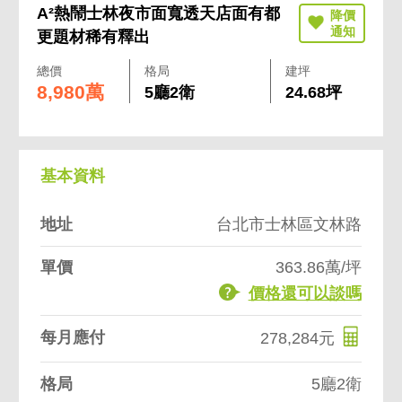
A²熱鬧士林夜市面寬透天店面有都
更題材稀有釋出
總價
格局
建坪
8,980萬
5廳2衛
24.68坪
基本資料
地址
台北市士林區文林路
單價
363.86萬/坪
價格還可以談嗎
每月應付
278,284元
格局
5廳2衛