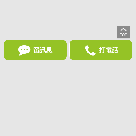
留訊息
打電話
想收藏喜歡的物件？快下載好房網買屋APP！
下載 好房網買屋APP >