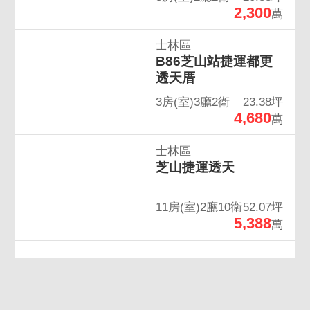
2,300
萬
士林區
B86芝山站捷運都更
透天厝
3房(室)3廳2衛
23.38坪
4,680
萬
士林區
芝山捷運透天
11房(室)2廳10衛
52.07坪
5,388
萬