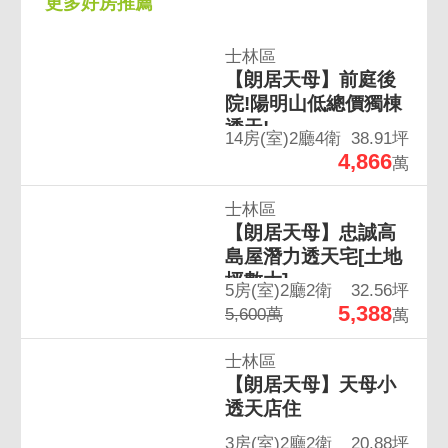
更多好房推薦
士林區
【朗居天母】前庭後
院!陽明山低總價獨棟
透天!
14房(室)2廳4衛
38.91坪
4,866
萬
士林區
【朗居天母】忠誠高
島屋潛力透天宅[土地
坪數大]
5房(室)2廳2衛
32.56坪
5,388
5,600萬
萬
士林區
【朗居天母】天母小
透天店住
3房(室)2廳2衛
20.88坪