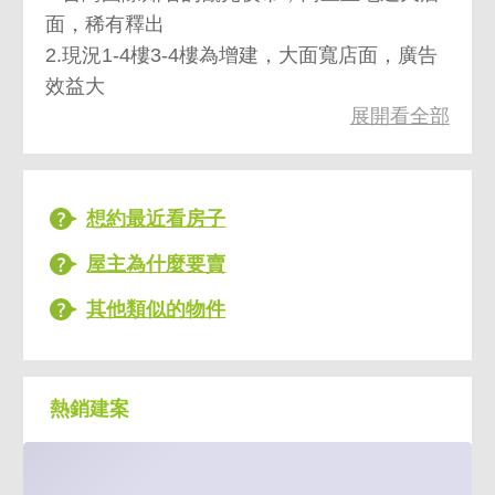
面，稀有釋出
2.現況1-4樓3-4樓為增建，大面寬店面，廣告
效益大
展開看全部
3.有都更題材，歡迎電洽賞屋
[永慶聯賣團隊]１.案件多效率快:數百業務數千
房源行銷２.雙網平台：流量大，成交快
想約最近看房子
３.成交行情公開：提供完整資訊揭露短期買賣
屋主為什麼要賣
４.人員素質高：定期專業房產課程訓練
５.產權安心保障：產權資料特約代書全程履約
其他類似的物件
帳戶保障雙方６.仲介首創高科技實境VR看屋:
在家透過實境看屋挑選合適物件。
集團榮獲:服務金牌獎臺灣服務業大評鑑房仲業
熱銷建案
金牌獎「連續10年勇奪第1名的房仲紀錄」服
務力工商時報臺灣服務業評鑑金牌、創新力數
位時代創新商務獎評審團大獎、幸福力HR