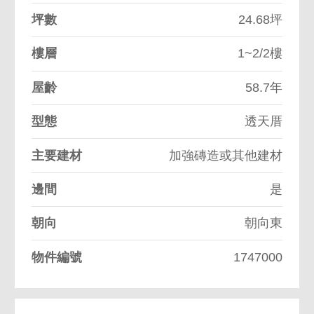
坪數
24.68坪
樓層
1~2/2樓
屋齡
58.7年
型態
透天厝
主要建材
加強磚造或其他建材
邊間
是
朝向
朝向東
物件編號
1747000