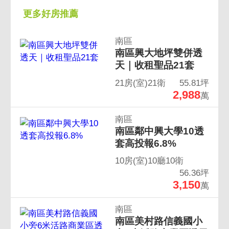
更多好房推薦
南區
南區興大地坪雙併透
天｜收租聖品21套
21房(室)21衛
55.81坪
2,988
萬
南區
南區鄰中興大學10透
套高投報6.8%
10房(室)10廳10衛
56.36坪
3,150
萬
南區
南區美村路信義國小