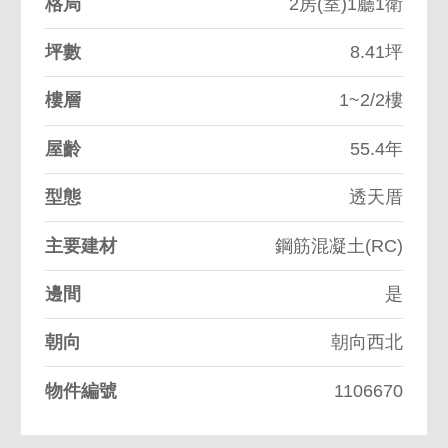
格局
2房(室)1廳1衛
坪數
8.41坪
樓層
1~2/2樓
屋齡
55.4年
型態
透天厝
主要建材
鋼筋混凝土(RC)
邊間
是
朝向
朝向西北
物件編號
1106670