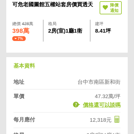
可危老國圖館五權站套房價買透天
總價
428
萬
格局
建坪
398萬
2房(室)1廳1衛
8.41坪
7%
基本資料
地址
台中市南區新和街
單價
47.32萬/坪
價格還可以談嗎
每月應付
12,318元