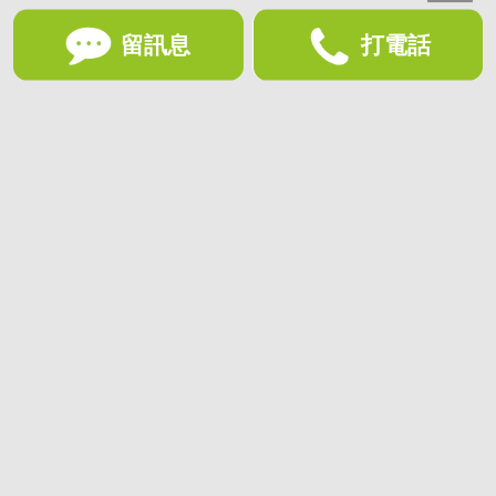
留訊息
打電話
想收藏喜歡的物件？快下載好房網買屋APP！
下載 好房網買屋APP >
加入好友
好房網買屋
好房國際股份有限公司負責建置及維護
非經正式書面同意，禁止轉貼節錄
為提供優質服務，使用網站服務即同意
隱私政策