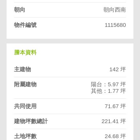
朝向
朝向西南
物件編號
1115680
謄本資料
主建物
142 坪
附屬建物
陽台：5.97 坪
其他：1.77 坪
共同使用
71.67 坪
建物坪數總計
221.41 坪
土地坪數
24.68 坪