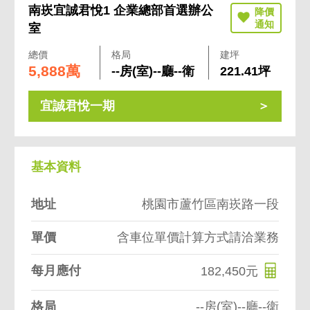
南崁宜誠君悅1 企業總部首選辦公
室
總價
格局
建坪
5,888萬
--房(室)--廳--衛
221.41坪
宜誠君悅一期
基本資料
地址
桃園市蘆竹區南崁路一段
單價
含車位單價計算方式請洽業務
每月應付
182,450元
格局
--房(室)--廳--衛