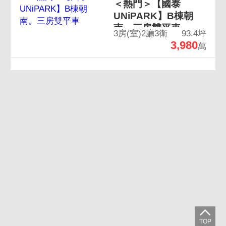
＜熱門＞【國泰
UNiPARK】B棟朝
南。三房雙平車
3房(室)2廳3衛
93.4坪
3,980
萬