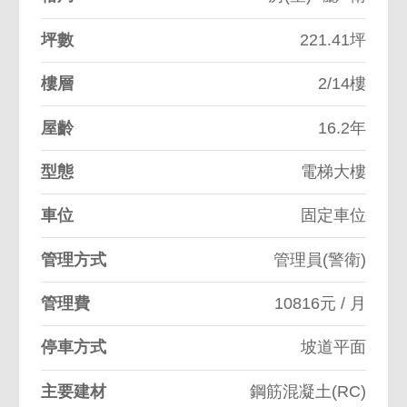
坪數
221.41坪
樓層
2/14樓
屋齡
16.2年
型態
電梯大樓
車位
固定車位
管理方式
管理員(警衛)
管理費
10816元 / 月
停車方式
坡道平面
主要建材
鋼筋混凝土(RC)