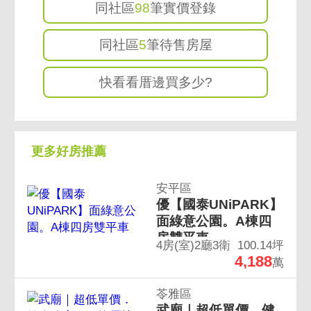
同社區
98
筆實價登錄
同社區
5
筆待售房屋
快看看厝邊買多少?
更多好房推薦
安平區
優【國泰UNiPARK】
面綠意公園。A棟四
房雙平車
4房(室)2廳3衛
100.14坪
4,188
萬
苓雅區
武廟｜超低單價．健