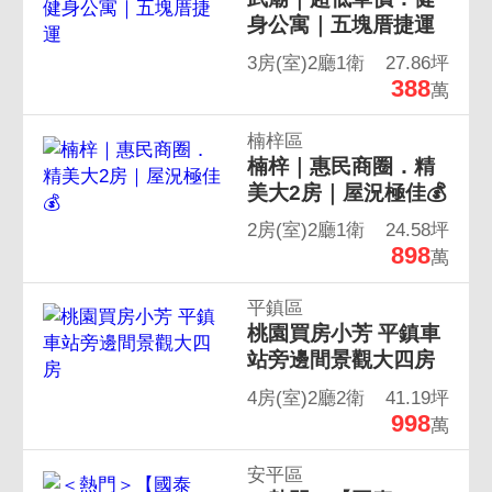
身公寓｜五塊厝捷運
3房(室)2廳1衛
27.86坪
388
萬
楠梓區
楠梓｜惠民商圈．精
美大2房｜屋況極佳💰
2房(室)2廳1衛
24.58坪
898
萬
平鎮區
桃園買房小芳 平鎮車
站旁邊間景觀大四房
4房(室)2廳2衛
41.19坪
998
萬
安平區