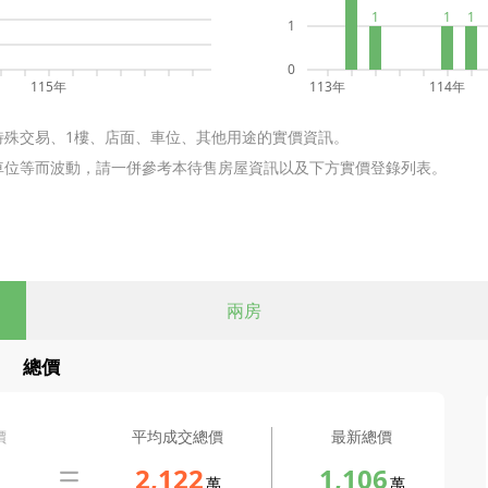
1
1
1
1
0
115年
113年
114年
特殊交易、1樓、店面、車位、其他用途的實價資訊。
含車位等而波動，請一併參考本待售房屋資訊以及下方實價登錄列表。
兩房
總價
價
平均成交總價
最新總價
2,122
1,106
萬
萬