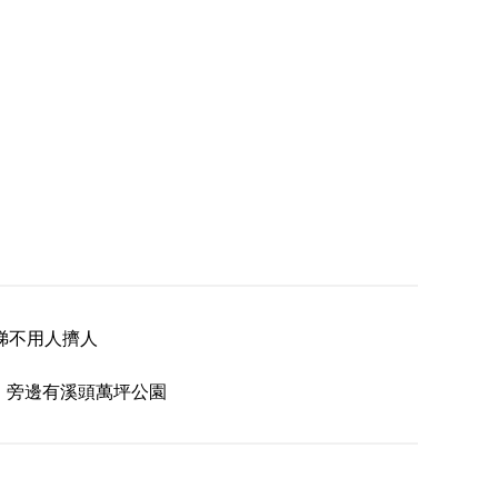
梯不用人擠人
E，旁邊有溪頭萬坪公園