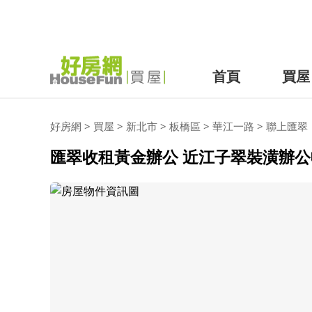
首頁
買屋
好房網
>
買屋
>
新北市
>
板橋區
>
華江一路
>
聯上匯翠
匯翠收租黃金辦公 近江子翠裝潢辦公收租