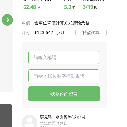
62.48
5.3
3/19
坪
年
樓
單價
含車位單價計算方式請洽業務
月付
$123,647 元/月
貸款試算
我要預約留言
李旻達 - 永慶房屋(股)公司
華江巨蛋直營店