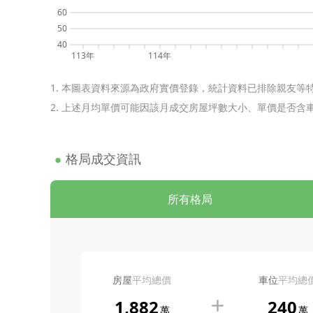
60
50
40
113年
114年
1. 本圖表資料來源為政府實價登錄，統計資料已排除親友等
2. 上述月均單價可能因該月成交房屋坪數大小、單價是否
格局成交資訊
所有格局
房屋
平均總價
車位
平均總
1,882
240
萬
萬