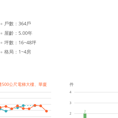
戶數：364戶
屋齡：5.00年
坪數：16~48坪
格局：1~4房
遭500公尺電梯大樓、華廈
件
4
3
2
2