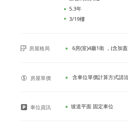
5.3年
3/19樓
6房(室)4廳1衛 ，(含加蓋3
房屋格局
含車位單價計算方式請
房屋
單價
坡道平面 固定車位
車位資訊