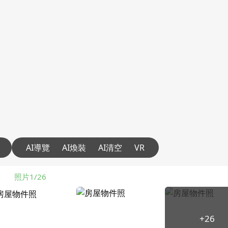
AI導覽
AI煥裝
AI清空
VR
照片1/26
+26