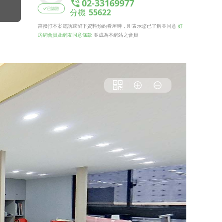
02-33169977
已認證
分機
55622
當撥打本案電話或留下資料預約看屋時，即表示您已了解並同意
好
房網會員及網友同意條款
並成為本網站之會員