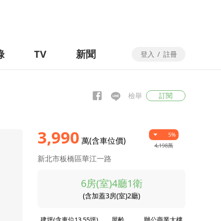
錄
TV
新聞
登入
/
註冊
檢舉
訂閱
3,990
5%
萬(含車位價)
4,198萬
新北市板橋區華江一路
6房(室)4廳1衛
(含加蓋3房(室)2廳)
建坪(含車位13.55坪)
屋齡
辦公商業大樓