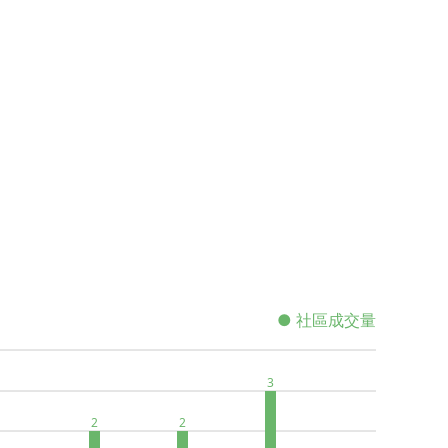
● 社區成交量
3
2
2