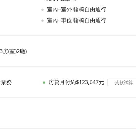
室內~室外 輪椅自由通行
室內~車位 輪椅自由通行
房(室)2廳)
洽業務
房貸
月付約$123,647元
貸款試算