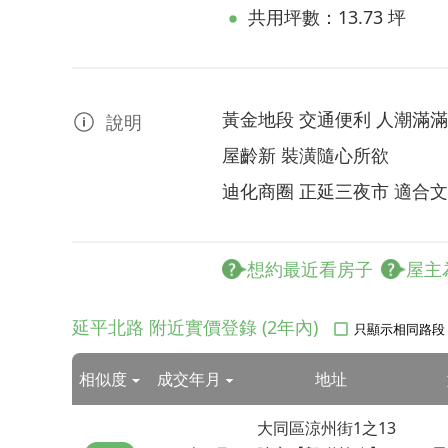
共用坪數：13.73 坪
黃金地段 交通便利 人潮滿滿
說明
屋齡新 裝潢隨心所欲
迪化商圈 正延三夜市 適合
想約最近看房子
屋主
延平北路 附近實價登錄 (2年內)
只顯示相同路段
相似度
成交年月
地址
大同區涼州街1之13