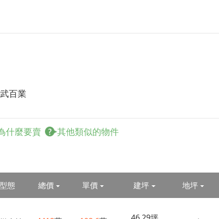
文武百業
為什麼要賣
其他類似的物件
型態
總價
單價
建坪
地坪
46.29坪