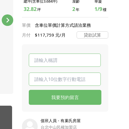
建坪(含車位3.684坪)
屋齡
華廈
32.82
2
1/9
坪
年
樓
單價
含車位單價計算方式請洽業務
月付
$117,759 元/月
貸款試算
我要預約留言
值班人員 - 有巢氏房屋
台北中山民權加盟店