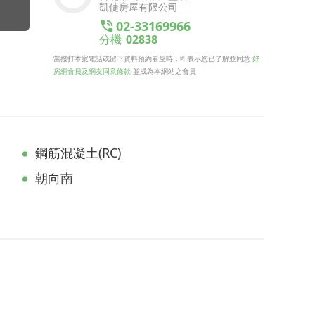
凱倢房屋有限公司
02-33169966
分機
02838
當撥打本案電話或留下資料預約看屋時，即表示您已了解並同意
好
房網會員及網友同意條款
並成為本網站之會員
鋼筋混凝土(RC)
朝向南