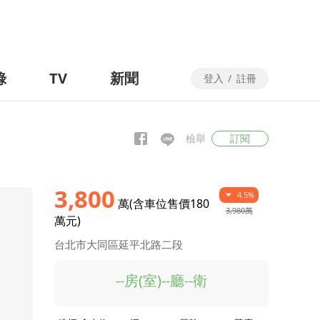
錄
TV
新聞
登入
/
註冊
檢舉
訂閱
3,800
4.5%
萬(含車位售價180
3,980萬
萬元)
台北市大同區延平北路二段
--房(室)--廳--衛