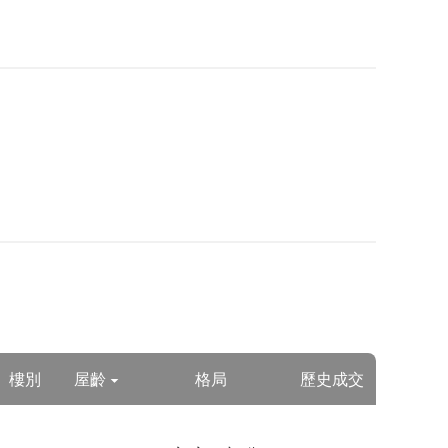
樓別
屋齡
格局
歷史成交