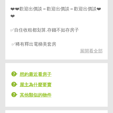
❤️❤️歡迎出價談＝歡迎出價談＝歡迎出價談❤️
❤️
✅自住收租都划算.存錢不如存房子
✅稀有釋出電梯美套房
展開看全部
✅溫馨裝潢.設備齊全
✅國際牌電視.冰箱.大金變頻冷氣.全新木地板
想約最近看房子
屋主為什麼要賣
✅24小時管理室收包裹
其他類似的物件
✅電梯門禁.磁扣感應.梯間乾淨