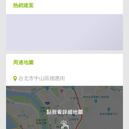
✅垃圾集中處理.免用收費垃圾袋.免等垃圾車
熱銷建案
✅生活機能超方便.食衣住行育樂一次到位
✅晴光生活圈.雙城街商圈.欣葉餐廳.大同大學
💛💛💛歡迎同業配案～快速賀成交💛💛💛
周邊地圖
❤️❤️❤️稀有釋出.買到賺到❤️❤️❤️❤️
台北市中山區德惠街
💙💙存錢不如存房子💙💙 歡迎預約賞屋
歡迎預約賞屋