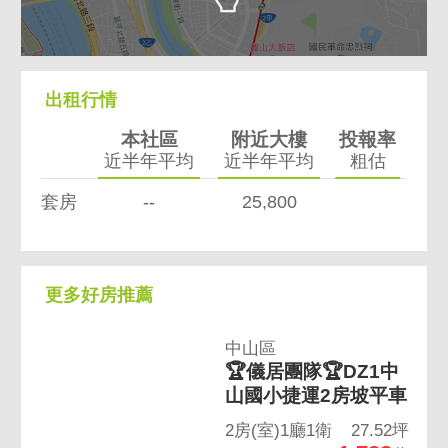
出租行情
本社區
附近大樓
投報率
近半年平均
近半年平均
粗估
套房
--
25,800
更多好房推薦
中山區
🏆儀居團隊🏆DZ1中
山國小捷運2房坡平車
2房(室)1廳1衛
27.52坪