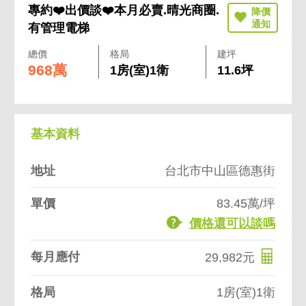
專約❤️出價談❤️本月必賣.晴光商圈.
有管理電梯
總價
格局
建坪
968萬
1房(室)1衛
11.6坪
基本資料
地址
台北市中山區德惠街
單價
83.45萬/坪
價格還可以談嗎
每月應付
29,982元
格局
1房(室)1衛