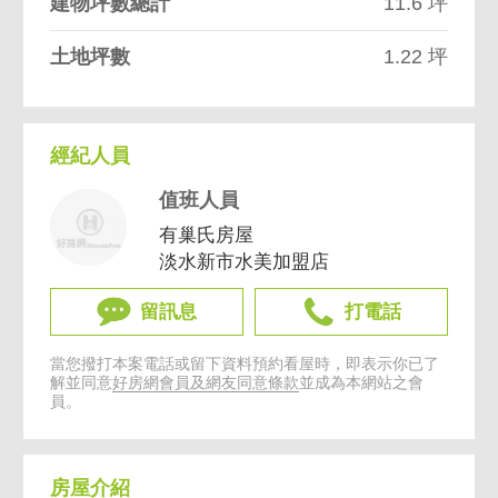
建物坪數總計
11.6 坪
土地坪數
1.22 坪
經紀人員
值班人員
有巢氏房屋
淡水新市水美加盟店
留訊息
打電話
當您撥打本案電話或留下資料預約看屋時，即表示你已了
解並同意
好房網會員及網友同意條款
並成為本網站之會
員。
房屋介紹