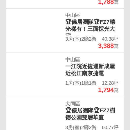
1,788
萬
中山區
🏆儀居團隊🏆FZ7晴
光稀有！三面採光大
宅
3房(室)2廳2衛
40.38坪
3,388
萬
中山區
一江院近捷運新成屋
近松江南京捷運
1房(室)1廳1衛
12.28坪
1,794
萬
大同區
🏆儀居團隊🏆FZ7樹
德公園雙層華廈
3房(室)2廳2衛
60.77坪