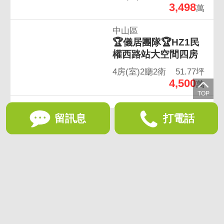
3,498
萬
中山區
🏆儀居團隊🏆HZ1民
權西路站大空間四房
4房(室)2廳2衛
51.77坪
4,500
萬
留訊息
打電話