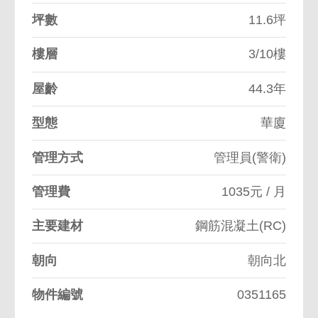
坪數
11.6坪
樓層
3/10樓
屋齡
44.3年
型態
華廈
管理方式
管理員(警衛)
管理費
1035元 / 月
主要建材
鋼筋混凝土(RC)
朝向
朝向北
物件編號
0351165