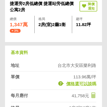
捷運旁2房低總價 捷運站旁低總價
公寓2房
總價
格局
建坪
1,347萬
2房(室)2廳1衛
11.82坪
3%
基本資料
地址
台北市大安區樂利路
單價
113.96萬/坪
價格還可以談嗎
每月應付
41,758元