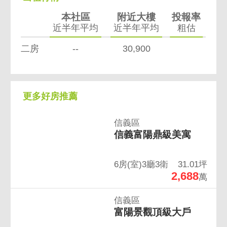
本社區
附近大樓
投報率
近半年平均
近半年平均
粗估
二房
--
30,900
更多好房推薦
信義區
信義富陽鼎級美寓
6房(室)3廳3衛
31.01坪
2,688
萬
信義區
富陽景觀頂級大戶