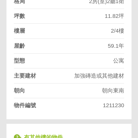
格局
2房(室)2廳1衛
坪數
11.82坪
樓層
2/4樓
屋齡
59.1年
型態
公寓
主要建材
加強磚造或其他建材
朝向
朝向東南
物件編號
1211230
有其他樓的物件