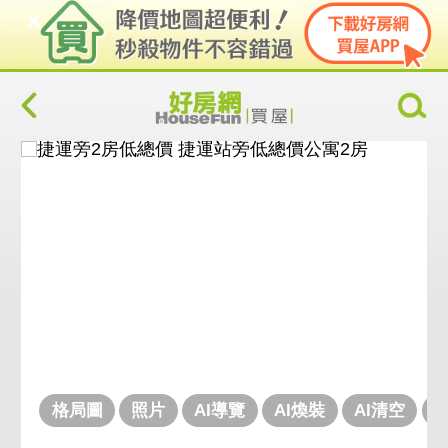
格局圖
照片
AI導覽
AI煥裝
AI清空
V