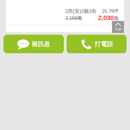
2房(室)2廳1衛
20.79坪
2,030
2,168萬
萬
留訊息
打電話
想收藏喜歡的物件？快下載好房網買屋APP！
下載 好房網買屋APP >