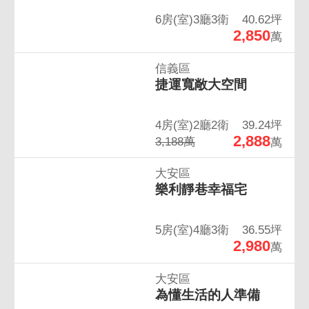
6房(室)3廳3衛
40.62坪
2,850
萬
信義區
捷運寬敞大空間
4房(室)2廳2衛
39.24坪
2,888
3,188萬
萬
大安區
樂利靜巷幸福宅
5房(室)4廳3衛
36.55坪
2,980
萬
大安區
為懂生活的人準備