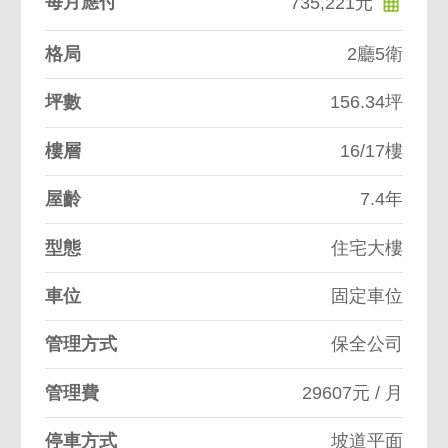
每月應付
735,221元
格局
2廳5衛
坪數
156.34坪
樓層
16/17樓
屋齡
7.4年
型態
住宅大樓
車位
固定車位
管理方式
保全公司
管理費
29607元 / 月
停車方式
坡道平面