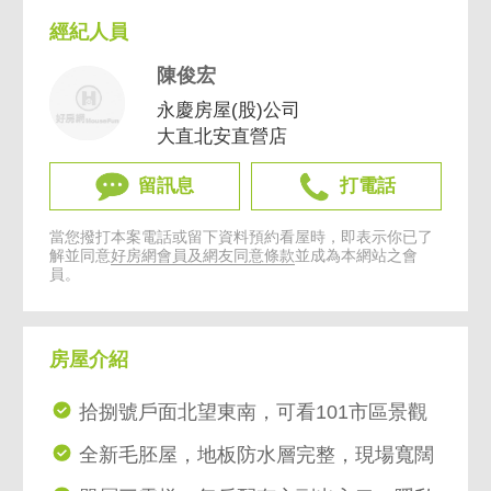
經紀人員
陳俊宏
永慶房屋(股)公司
大直北安直營店
留訊息
打電話
當您撥打本案電話或留下資料預約看屋時，即表示你已了
解並同意
好房網會員及網友同意條款
並成為本網站之會
員。
房屋介紹
拾捌號戶面北望東南，可看101市區景觀
全新毛胚屋，地板防水層完整，現場寬闊