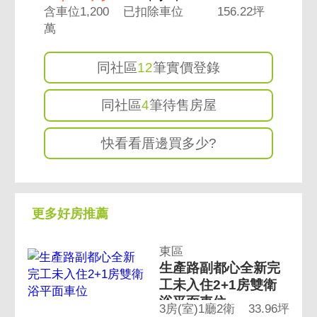
含車位1,200
已扣除車位
156.22坪
萬
同社區
12
筆實價登錄
同社區
4
筆待售房屋
快看看厝邊買多少?
更多好房推薦
東區
生產路副都心全新完
工未入住2+1房雙衛
浴平面車位
3房(室)1廳2衛
33.96坪