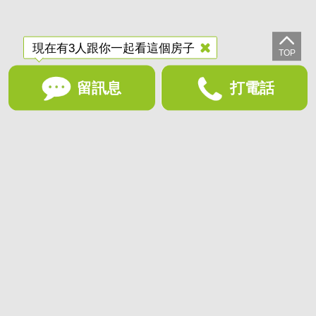
現在有3人跟你一起看這個房子
留訊息
打電話
想收藏喜歡的物件？快下載好房網買屋APP！
下載 好房網買屋APP >
加入好友
好房網買屋