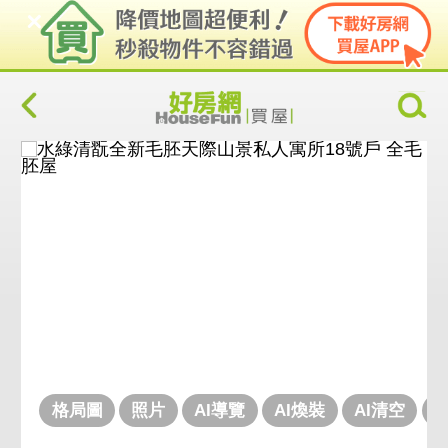
格局圖
照片
AI導覽
AI煥裝
AI清空
V