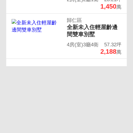
1,450
萬
歸仁區
全新未入住輕屋齡邊
間雙車別墅
4房(室)3廳4衛
57.32坪
2,188
萬