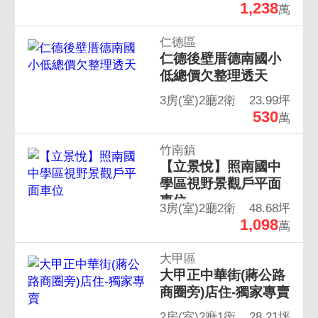
1,238
萬
仁德區
仁德後壁厝德南國小
低總價欠整理透天
3房(室)2廳2衛
23.99坪
530
萬
竹南鎮
【立景悅】照南國中
學區視野景觀戶平面
車位
3房(室)2廳2衛
48.68坪
1,098
萬
大甲區
大甲正中華街(蔣公路
商圈旁)店住-獨家專賣
2房(室)2廳1衛
28.21坪