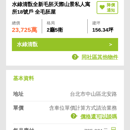
水綠清翫全新毛胚天際山景私人寓
所18號戶 全毛胚屋
總價
格局
建坪
23,725萬
2廳5衛
156.34坪
水綠清翫
同社區其他物件
基本資料
地址
台北市中山區北安路
單價
含車位單價計算方式請洽業務
價格還可以談嗎