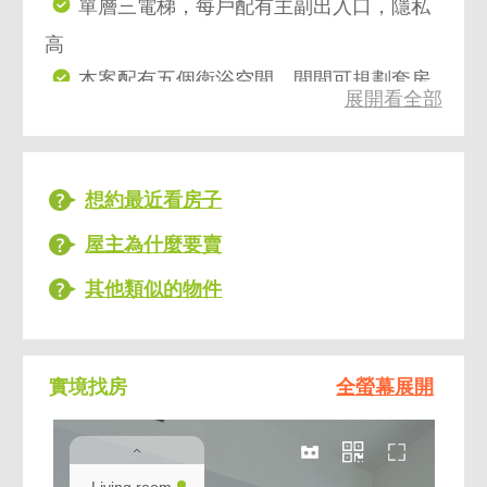
單層三電梯，每戶配有主副出入口，隱私
高
本案配有五個衛浴空間，間間可規劃套房
展開看全部
使用
全棟配天然崗石，氣派凜然，入門有感
天花電纜、水線採外露式配置，永續建築
想約最近看房子
高配
屋主為什麼要賣
純住環境、便利應有盡有，步行可達美麗
其他類似的物件
華
永安學區、未來環東環北銜接，周圍持續
發展
實境找房
全螢幕展開