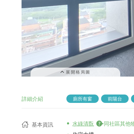
詳細介紹
廁所有窗
前陽台
水綠清翫
同社區其他
基本資訊