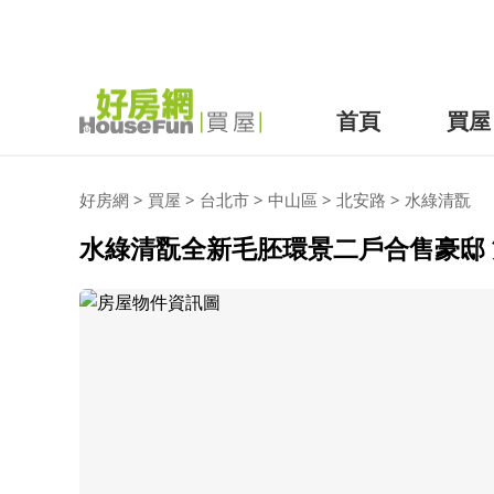
首頁
買屋
好房網
>
買屋
>
台北市
>
中山區
>
北安路
>
水綠清翫
水綠清翫全新毛胚環景二戶合售豪邸 雙雙