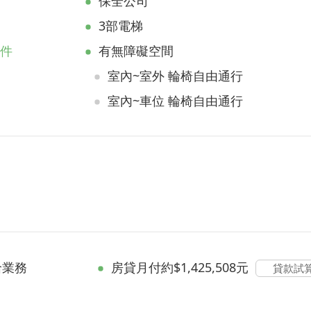
保全公司
3部電梯
物件
有無障礙空間
室內~室外 輪椅自由通行
室內~車位 輪椅自由通行
洽業務
房貸
月付約$1,425,508元
貸款試