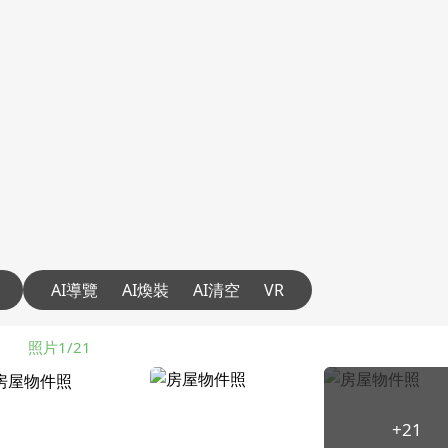
AI導覽
AI煥裝
AI清空
VR
照片1/21
+21