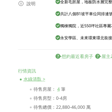
全新毛胚屋，地板防水層完
說明
共計八個B1坡平車位同排連
獨棟獨院，近550坪社區專
永安學區、未來環東環北銜
想約最近看房子
屋主
行情資訊
水綠清翫 >
待售房屋：
4
筆
待售房型：0-4房
待售總價：22,880-46,000 萬