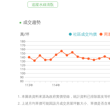
追蹤水綠清翫
成交趨勢
萬/坪
● 社區成交均價
● 周
180
170
160
150
140
130
120
110
100
90
80
113年
114年
1. 本圖表資料來源為政府實價登錄，統計資料已排除親友等
2. 上述月均單價可能因該月成交房屋坪數大小、單價是否