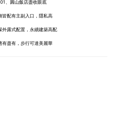
01、圓山飯店盡收眼底
側皆配有主副入口，隱私高
採外露式配置，永續建築高配
應有盡有，步行可達美麗華