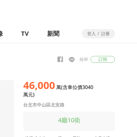
錄
TV
新聞
登入
/
註冊
檢舉
訂閱
46,000
萬(含車位價3040
萬元)
台北市中山區北安路
4廳10衛