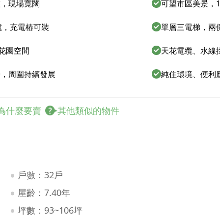
整，現場寬闊
可望市區美景，1
號，充電樁可裝
單層三電梯，兩
屬花園空間
天花電纜、水線
接，周圍持續發展
純住環境、便利
為什麼要賣
其他類似的物件
戶數：32戶
屋齡：7.40年
坪數：93~106坪