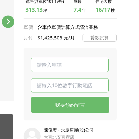
建坪(含車位101.19坪)
屋齡
住宅大樓
313.13
7.4
16/17
坪
年
樓
單價
含車位單價計算方式請洽業務
月付
$1,425,508 元/月
貸款試算
我要預約留言
陳俊宏 - 永慶房屋(股)公司
大直北安直營店