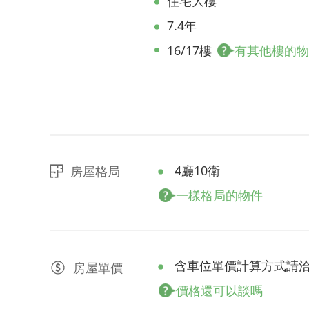
住宅大樓
7.4年
16/17樓
有其他樓的
4廳10衛
房屋格局
一樣格局的物件
含車位單價計算方式請
房屋
單價
價格還可以談嗎