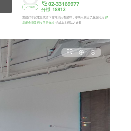
02-33169977
已認證
分機
18912
當撥打本案電話或留下資料預約看屋時，即表示您已了解並同意
好
房網會員及網友同意條款
並成為本網站之會員