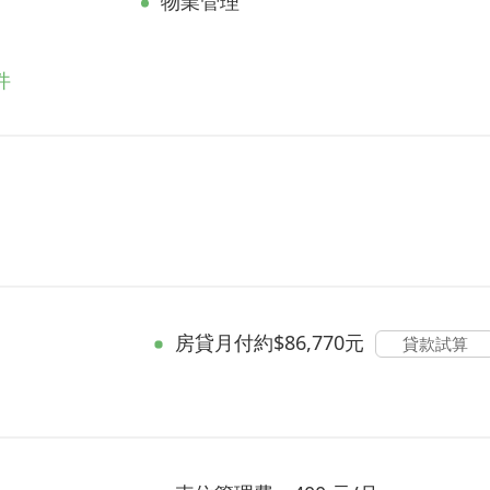
物業管理
件
房貸
月付約$86,770元
貸款試算