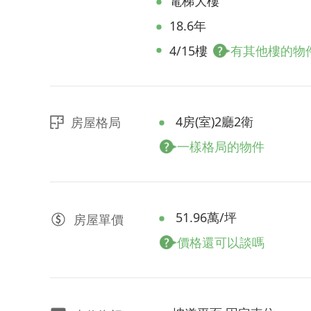
電梯大樓
18.6年
4/15樓
有其他樓的物
4房(室)2廳2衛
房屋格局
一樣格局的物件
51.96萬/坪
房屋
單價
價格還可以談嗎