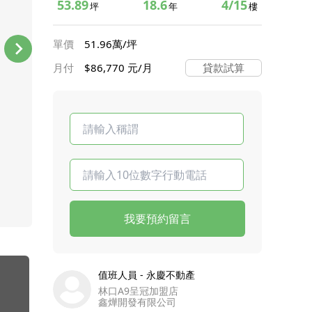
53.89
18.6
4/15
坪
年
樓
單價
51.96萬/坪
月付
$86,770 元/月
貸款試算
我要預約留言
值班人員 - 永慶不動產
林口A9呈冠加盟店
鑫燁開發有限公司