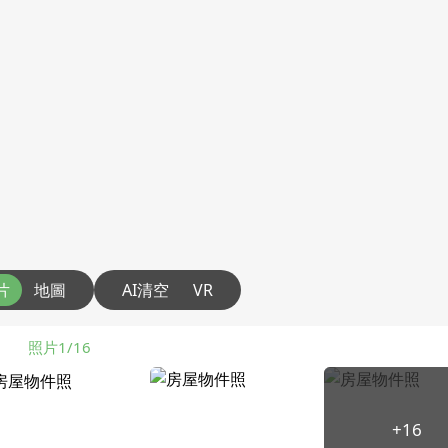
片
地圖
AI清空
VR
照片1/16
+16