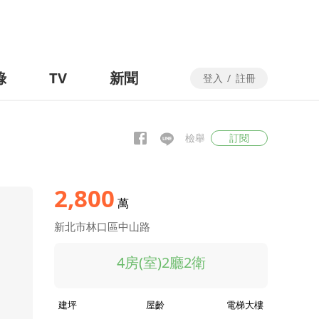
錄
TV
新聞
登入
/
註冊
檢舉
訂閱
2,800
萬
新北市林口區中山路
4房(室)2廳2衛
建坪
屋齡
電梯大樓