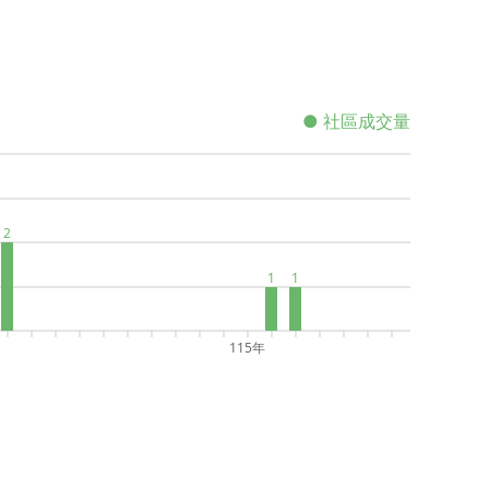
● 社區成交量
2
1
1
115年