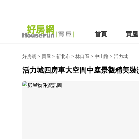
首頁
買屋
好房網
>
買屋
>
新北市
>
林口區
>
中山路
>
活力城
活力城四房車大空間中庭景觀精美裝潢 (1