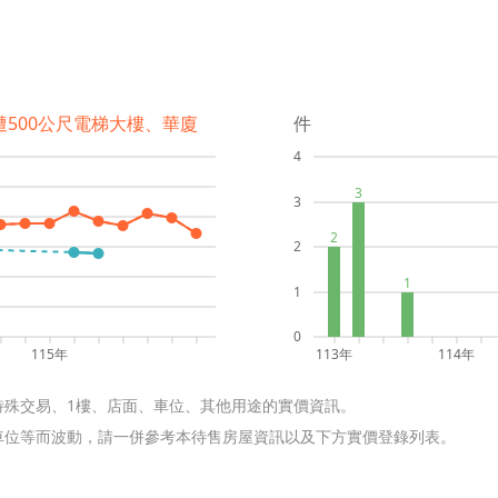
遭500公尺電梯大樓、華廈
件
4
3
3
2
2
1
1
0
115年
113年
114年
特殊交易、1樓、店面、車位、其他用途的實價資訊。
含車位等而波動，請一併參考本待售房屋資訊以及下方實價登錄列表。