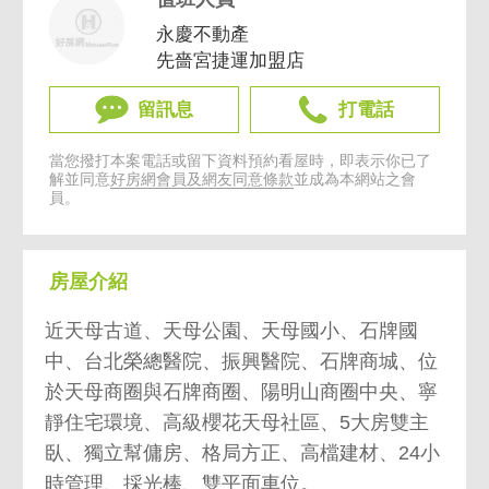
永慶不動產
先嗇宮捷運加盟店
留訊息
打電話
當您撥打本案電話或留下資料預約看屋時，即表示你已了
解並同意
好房網會員及網友同意條款
並成為本網站之會
員。
房屋介紹
近天母古道、天母公園、天母國小、石牌國
中、台北榮總醫院、振興醫院、石牌商城、位
於天母商圈與石牌商圈、陽明山商圈中央、寧
靜住宅環境、高級櫻花天母社區、5大房雙主
臥、獨立幫傭房、格局方正、高檔建材、24小
時管理、採光棒、雙平面車位。