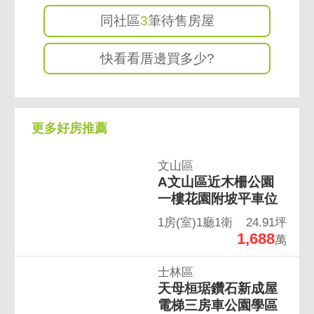
同社區
3
筆待售房屋
快看看厝邊買多少?
更多好房推薦
文山區
A文山區近木柵公園
一樓花園附坡平車位
1房(室)1廳1衛
24.91坪
1,688
萬
士林區
天母桓琚鑽石新成屋
電梯三房車公園學區