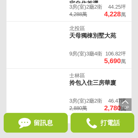
宅自住首選
3房(室)2廳2衛
44.25坪
4,228
4,288萬
萬
北投區
天母獨棟別墅大苑
9房(室)3廳4衛
106.82坪
5,690
萬
士林區
拎包入住三房華廈
3房(室)2廳2衛
46.47坪
2,780
2,880萬
萬
留訊息
打電話