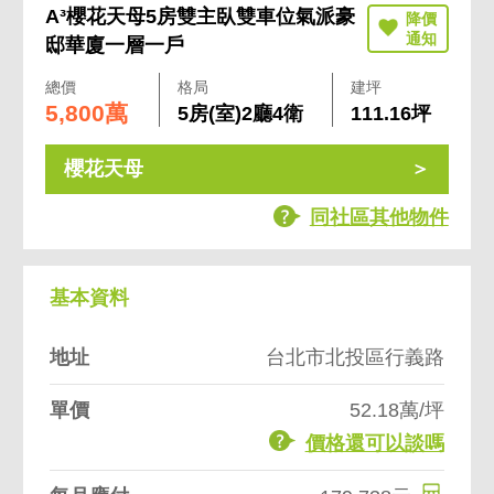
A³櫻花天母5房雙主臥雙車位氣派豪
邸華廈一層一戶
總價
格局
建坪
5,800萬
5房(室)2廳4衛
111.16坪
櫻花天母
同社區其他物件
基本資料
地址
台北市北投區行義路
單價
52.18萬/坪
價格還可以談嗎