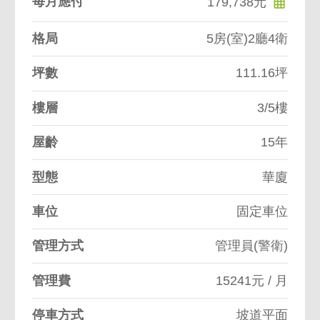
每月應付
179,738元
格局
5房(室)2廳4衛
坪數
111.16坪
樓層
3/5樓
屋齡
15年
型態
華廈
車位
固定車位
管理方式
管理員(警衛)
管理費
15241元 / 月
停車方式
坡道平面