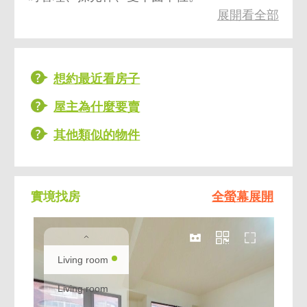
展開看全部
週邊捷運交通動線:大橋頭站 台北橋 菜寮 三重
站 先嗇宮 三重國小 三和國中 徐匯中學 三民
高中 蘆洲總站
週邊社區推薦名單:三重第一站 新富時代 河美
想約最近看房子
文心大街 翰林苑 好利旺 捷易市中興 久保立
屋主為什麼要賣
晶華ㄧ品 上得大廈 台北橋首府 重新國寶 活力
HoYa 大華尊爵 啟昇玉鼎 雙捷匯 荷堤 台北橋
其他類似的物件
第一讚 品陽中央官邸 鉅玉名門 荷風麗緻 萊茵
賞 皇家河畔 美麗河畔 麗景豪門 星光藝術館
三輝首馥 寶石上品苑 京采 集美桂冠 國王特區
實境找房
全螢幕展開
集美學大不同 冠德 美麗台北 日健悅 日健昇
摩宿 昇陽大院 東煒欽品 台北橋花園龍頭大廈