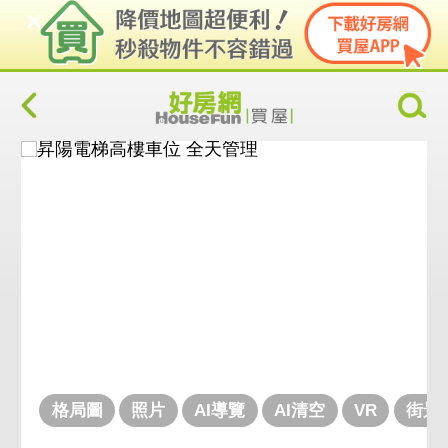
格局圖
照片
AI導覽
AI清空
VR
街景