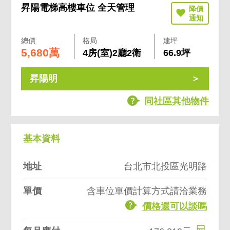
昇陽電梯高樓車位 全天管理
總價
格局
建坪
5,680萬
4房(室)2廳2衛
66.9坪
昇陽明
同社區其他物件
基本資料
地址
台北市北投區光明路
單價
含車位單價計算方式請洽業務
價格還可以談嗎