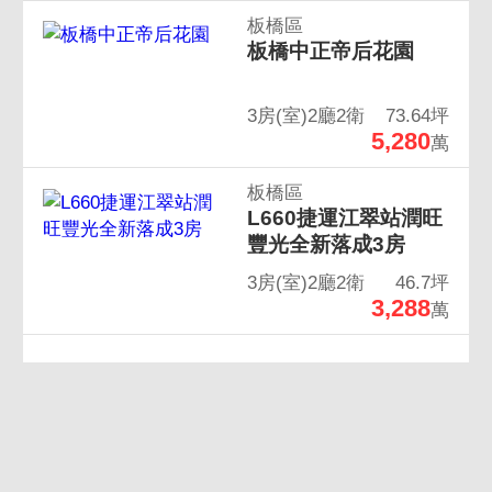
板橋區
板橋中正帝后花園
3房(室)2廳2衛
73.64坪
5,280
萬
板橋區
L660捷運江翠站潤旺
豐光全新落成3房
3房(室)2廳2衛
46.7坪
3,288
萬