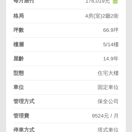
每月應付
176,019元
格局
4房(室)2廳2衛
坪數
66.9坪
樓層
5/14樓
屋齡
14.9年
型態
住宅大樓
車位
固定車位
管理方式
保全公司
管理費
9524元 / 月
停車方式
塔式車位