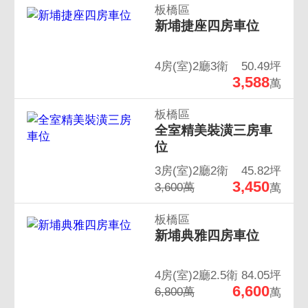
板橋區
新埔捷座四房車位
4房(室)2廳3衛
50.49坪
3,588
萬
板橋區
全室精美裝潢三房車
位
3房(室)2廳2衛
45.82坪
3,450
3,600萬
萬
板橋區
新埔典雅四房車位
4房(室)2廳2.5衛
84.05坪
6,600
6,800萬
萬