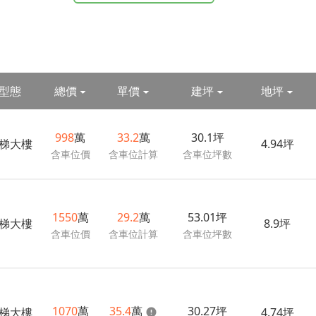
型態
總價
單價
建坪
地坪
998
萬
33.2
萬
30.1坪
梯大樓
4.94坪
含車位價
含車位計算
含車位坪數
1550
萬
29.2
萬
53.01坪
梯大樓
8.9坪
含車位價
含車位計算
含車位坪數
1070
萬
35.4
萬
30.27坪
梯大樓
4.74坪