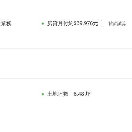
洽業務
房貸
月付約$39,976元
貸款試算
土地坪數：6.48 坪