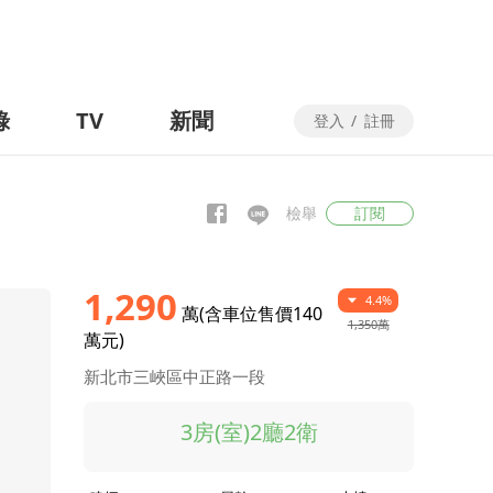
錄
TV
新聞
登入
/
註冊
檢舉
訂閱
1,290
4.4%
萬(含車位售價140
1,350萬
萬元)
新北市三峽區中正路一段
3房(室)2廳2衛