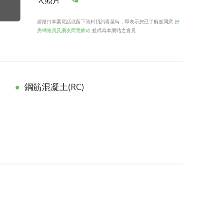
當撥打本案電話或留下資料預約看屋時，即表示您已了解並同意
好
房網會員及網友同意條款
並成為本網站之會員
鋼筋混凝土(RC)