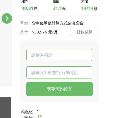
建坪
屋齡
大樓
40.31
31.1
14/14
坪
年
樓
單價
含車位單價計算方式請洽業務
月付
$39,976 元/月
貸款試算
我要預約留言
-