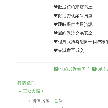
❤️歡迎預約來店賞屋
❤️歡迎委託銷售房屋
❤️即時提供房屋資訊
❤️履約保證交易安全
❤️認真服務為您圓一個成家
❤️先誠實再成交
想約最近看房子
屋主
行情資訊
三峽大霸 >
待售房屋：
2
筆