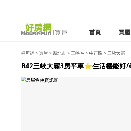
首頁
買屋
好房網
>
買屋
>
新北市
>
三峽區
>
中正路
>
三峽大霸
B42三峽大霸3房平車⭐️生活機能好/學區