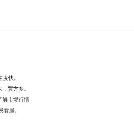
速度快。
大，買方多。
了解市場行情。
實境看屋。