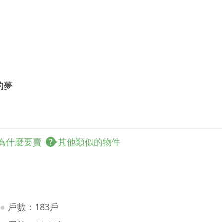
的夢
為什麼要賣
其他類似的物件
戶數：183戶