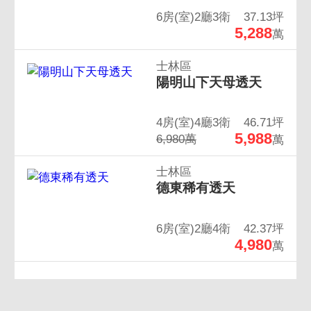
6房(室)2廳3衛
37.13坪
5,288
萬
士林區
陽明山下天母透天
4房(室)4廳3衛
46.71坪
5,988
6,980萬
萬
士林區
德東稀有透天
6房(室)2廳4衛
42.37坪
4,980
萬