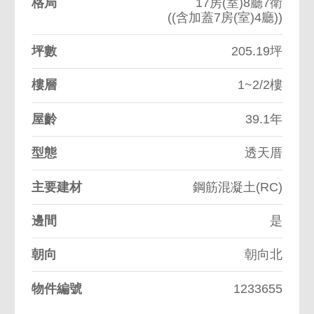
格局
17房(室)8廳7衛
((含加蓋7房(室)4廳))
坪數
205.19坪
樓層
1~2/2樓
屋齡
39.1年
型態
透天厝
主要建材
鋼筋混凝土(RC)
邊間
是
朝向
朝向北
物件編號
1233655