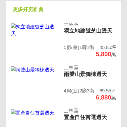
更多好房推薦
士林區
獨立地建號芝山透天
5房(室)1廳1衛
45.85坪
5,800
萬
士林區
雨聲山景獨棟透天
4房(室)2廳3衛
69.55坪
6,880
萬
士林區
置產自住首選透天