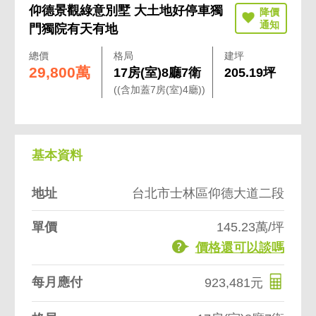
仰德景觀綠意別墅 大土地好停車獨
門獨院有天有地
總價
格局
建坪
29,800萬
17房(室)8廳7衛
205.19坪
((含加蓋7房(室)4廳))
基本資料
地址
台北市士林區仰德大道二段
單價
145.23萬/坪
價格還可以談嗎
每月應付
923,481元