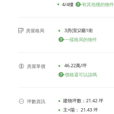
4/4樓
有其他樓的物件
3房(室)2廳1衛
房屋格局
一樣格局的物件
46.22萬/坪
房屋
單價
價格還可以談嗎
建物坪數：21.42 坪
坪數資訊
主+陽： 21.43 坪