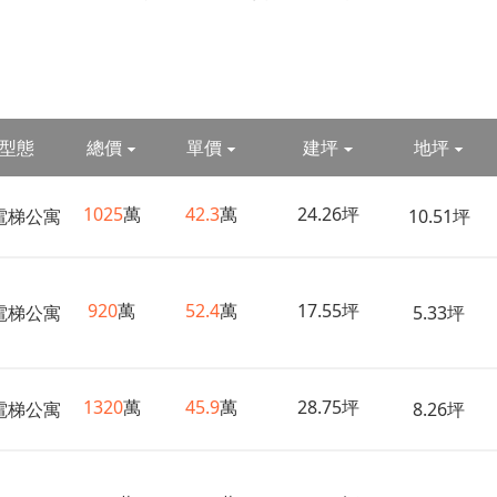
型態
總價
單價
建坪
地坪
1025
萬
42.3
萬
24.26坪
電梯公寓
10.51坪
920
萬
52.4
萬
17.55坪
電梯公寓
5.33坪
1320
萬
45.9
萬
28.75坪
電梯公寓
8.26坪