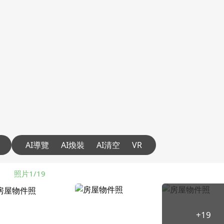
AI導覽
AI煥裝
AI清空
VR
照片1/19
+19