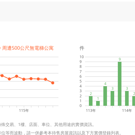
● 周遭500公尺無電梯公寓
件
10
9
9
8
7
6
5
4
4
3
3
3
2
2
1
1
0
115年
113年
114年
特殊交易、1樓、店面、車位、其他用途的實價資訊。
含車位等而波動，請一併參考本待售房屋資訊以及下方實價登錄列表。