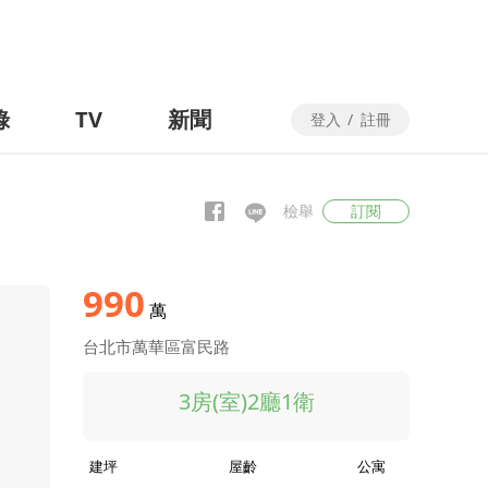
錄
TV
新聞
登入
/
註冊
檢舉
訂閱
990
萬
台北市萬華區富民路
3房(室)2廳1衛
建坪
屋齡
公寓