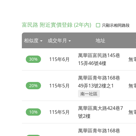
富民路 附近實價登錄 (2年內)
只顯示相同路段
相似度
成交年月
地址
萬華區富民路145巷
115年6月
無
30%
15弄46號4樓
萬華區青年路168巷
115年5月
49弄13號2樓之1
無
20%
南一社區
萬華區萬大路424巷7
115年5月
無
10%
號2樓
萬華區青年路168巷