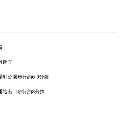
窗
租皆宜
町公園步行約6-9分鐘
運站出口步行約8分鐘