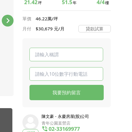
21.42
51.5
4/4
坪
年
樓
單價
46.22萬/坪
月付
$30,679 元/月
貸款試算
我要預約留言
陳文豪 - 永慶房屋(股)公司
青年公園直營店
02-33169977
已認證