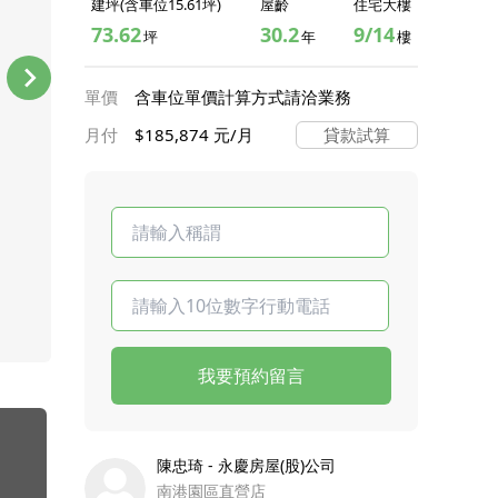
建坪(含車位15.61坪)
屋齡
住宅大樓
73.62
30.2
9/14
坪
年
樓
單價
含車位單價計算方式請洽業務
月付
$185,874 元/月
貸款試算
我要預約留言
陳忠琦 - 永慶房屋(股)公司
南港園區直營店