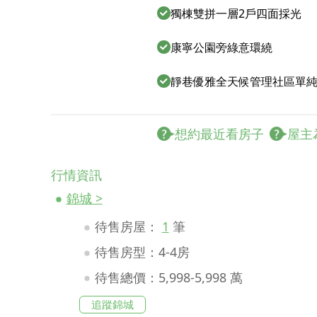
獨棟雙拼一層2戶四面採光
康寧公園旁綠意環繞
靜巷優雅全天候管理社區單
想約最近看房子
屋主
行情資訊
錦城 >
待售房屋：
1
筆
待售房型：4-4房
待售總價：5,998-5,998 萬
追蹤錦城