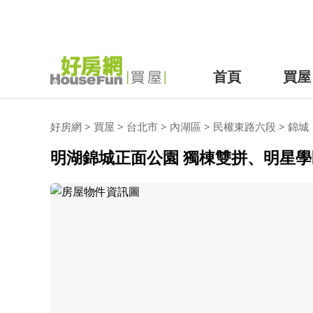
首頁
買屋
好房網
>
買屋
>
台北市
>
內湖區
>
民權東路六段
>
錦城
明湖錦城正面公園 獨棟雙拼、明星學區、