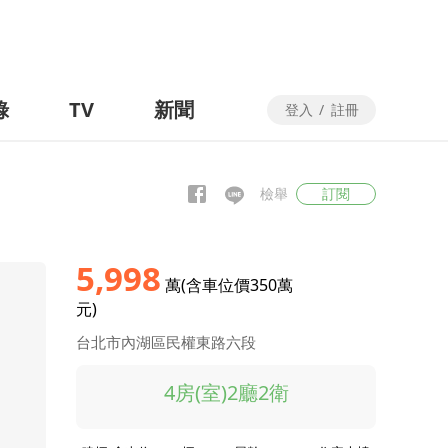
錄
TV
新聞
登入
/
註冊
檢舉
訂閱
5,998
萬(含車位價350萬
元)
台北市內湖區民權東路六段
4房(室)2廳2衛