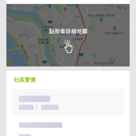
社區實價
麗景天廈
84戶
47~101坪
麗景天廈 實價登錄
115年