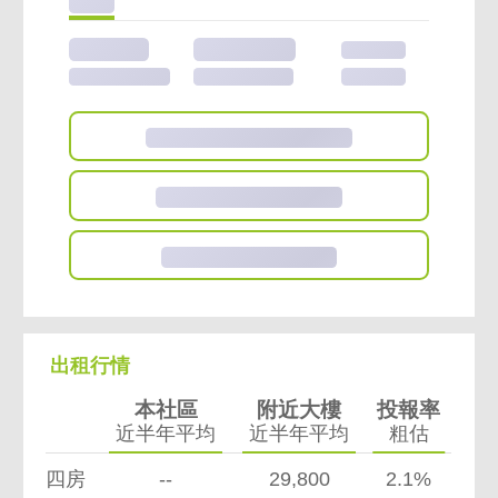
770萬
16.2萬/坪
8/11樓
含車位價
含車位計算
47.44坪
113年
775萬
16.3萬/坪
9/11樓
含車位價
含車位計算
47.44坪
111年
760萬
15.9萬/坪
10/11樓
含車位150萬
含車位計算
47.82坪
同社區
15
筆實價登錄
同社區
5
筆待售房屋
快看看厝邊買多少?