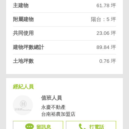
主建物
61.78 坪
附屬建物
陽台：5 坪
共同使用
23.06 坪
建物坪數總計
89.84 坪
土地坪數
0.76 坪
經紀人員
值班人員
永慶不動產
台南裕農加盟店
留訊息
打電話