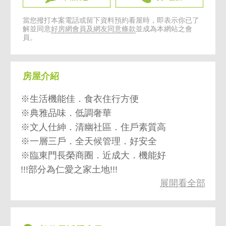
當您撥打本案電話或留下資料預約看屋時，即表示你已了
解並同意
好房網會員及網友同意條款
並成為本網站之會
員。
房屋介紹
※生活機能佳．食衣住行方便
※典雅品味．低調奢華
※文人仕紳．清幽社區．住戶素質高
※一層三戶．全天候管理．好安全
※臨東門長榮商圈．近成大．機能好
!!!部分為仁愛之家土地!!!
展開看全部