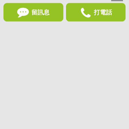
留訊息
打電話
想收藏喜歡的物件？快下載好房網買屋APP！
下載 好房網買屋APP >
加入好友
好房網買屋
好房國際股份有限公司負責建置及維護
非經正式書面同意，禁止轉貼節錄
為提供優質服務，使用網站服務即同意
隱私政策