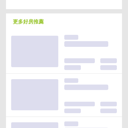
出租行情
本社區
附近大樓
投報率
近半年平均
近半年平均
粗估
四房
--
29,800
2.1%
更多好房推薦