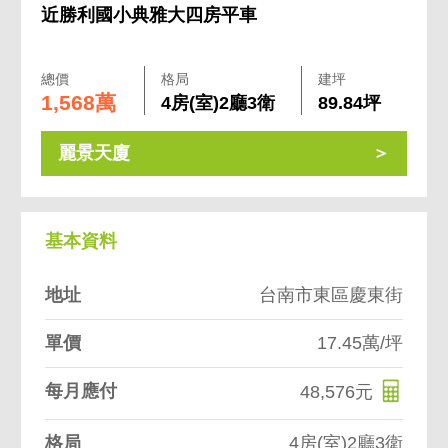
近勝利國小典雅大四房平車
總價
格局
建坪
1,568萬
4房(室)2廳3衛
89.84坪
麗景天廈
基本資料
地址
台南市東區慶東街
單價
17.45萬/坪
每月應付
48,576元
格局
4房(室)2廳3衛