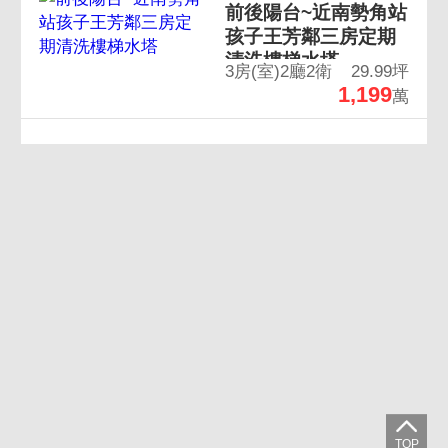
前後陽台~近南勢角站
孩子王芳鄰三房定期
清洗樓梯水塔
3房(室)2廳2衛
29.99坪
1,199
萬