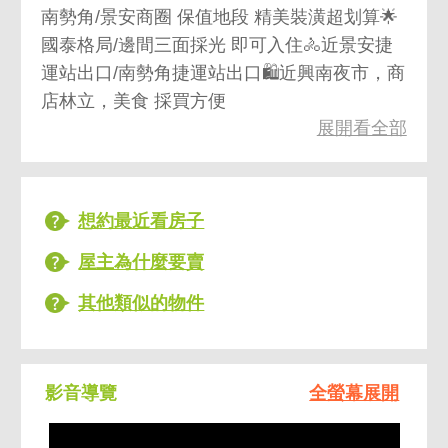
南勢角/景安商圈 保值地段 精美裝潢超划算🌟
國泰格局/邊間三面採光 即可入住🚴近景安捷
運站出口/南勢角捷運站出口🛍️近興南夜市，商
店林立，美食 採買方便
展開看全部
想約最近看房子
屋主為什麼要賣
其他類似的物件
影音導覽
全螢幕展開