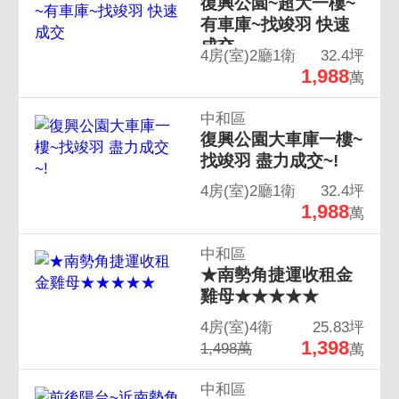
復興公園~超大一樓~
有車庫~找竣羽 快速
成交
4房(室)2廳1衛
32.4坪
1,988
萬
中和區
復興公園大車庫一樓~
找竣羽 盡力成交~!
4房(室)2廳1衛
32.4坪
1,988
萬
中和區
★南勢角捷運收租金
雞母★★★★★
4房(室)4衛
25.83坪
1,398
1,498萬
萬
中和區