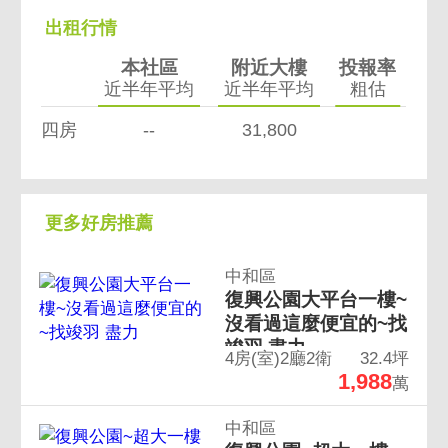
出租行情
本社區
附近大樓
投報率
近半年平均
近半年平均
粗估
四房
--
31,800
更多好房推薦
中和區
復興公園大平台一樓~
沒看過這麼便宜的~找
竣羽 盡力
4房(室)2廳2衛
32.4坪
1,988
萬
中和區