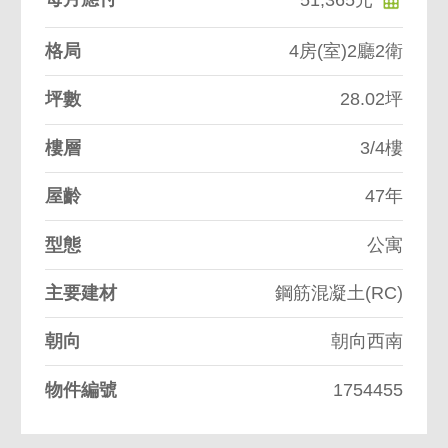
格局
4房(室)2廳2衛
坪數
28.02坪
樓層
3/4樓
屋齡
47年
型態
公寓
主要建材
鋼筋混凝土(RC)
朝向
朝向西南
物件編號
1754455