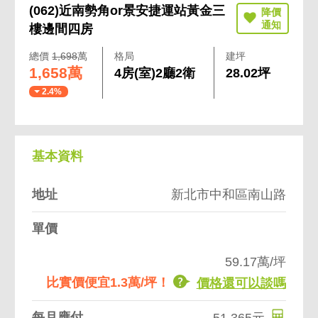
(062)近南勢角or景安捷運站黃金三
樓邊間四房
總價
1,698
萬
格局
建坪
1,658萬
4房(室)2廳2衛
28.02坪
2.4%
基本資料
地址
新北市中和區南山路
單價
59.17萬/坪
比實價便宜1.3萬/坪！
價格還可以談嗎
每月應付
51,365元