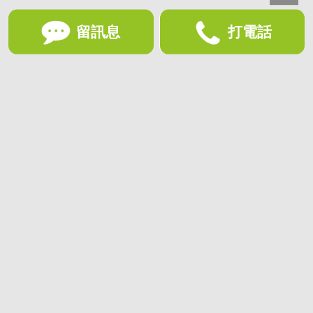
留訊息
打電話
想收藏喜歡的物件？快下載好房網買屋APP！
下載 好房網買屋APP >
加入好友
好房網買屋
好房國際股份有限公司負責建置及維護
非經正式書面同意，禁止轉貼節錄
為提供優質服務，使用網站服務即同意
隱私政策