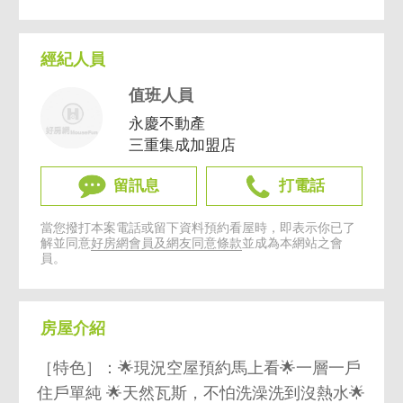
經紀人員
值班人員
永慶不動產
三重集成加盟店
留訊息
打電話
當您撥打本案電話或留下資料預約看屋時，即表示你已了
解並同意
好房網會員及網友同意條款
並成為本網站之會
員。
房屋介紹
［特色］：🌟現況空屋預約馬上看🌟一層一戶
住戶單純 🌟天然瓦斯，不怕洗澡洗到沒熱水🌟