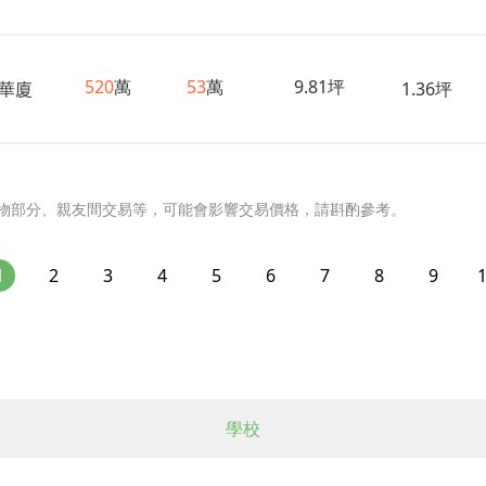
520
萬
53
萬
9.81坪
華廈
1.36坪
物部分、親友間交易等，可能會影響交易價格，請斟酌參考。
1
2
3
4
5
6
7
8
9
學校