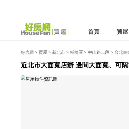
首頁
買屋
好房網
>
買屋
>
新北市
>
板橋區
>
中山路二段
>
台北皇
近北市大面寬店辦 邊間大面寬、可隔雙店