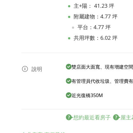
主+陽： 41.23 坪
附屬建物：4.77 坪
平台：4.77 坪
共用坪數：6.02 坪
雙店面大面寬、現有增建空
說明
有管理員代收垃圾、管理費
近光復橋350M
想約最近看房子
屋主