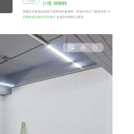
已認證
分機
00895
當撥打本案電話或留下資料預約看屋時，即表示您已了解並同意
好
房網會員及網友同意條款
並成為本網站之會員