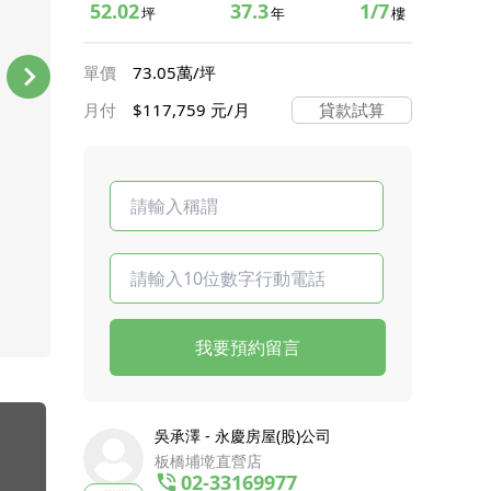
52.02
37.3
1/7
坪
年
樓
單價
73.05萬/坪
月付
$117,759 元/月
貸款試算
我要預約留言
吳承澤 - 永慶房屋(股)公司
板橋埔墘直營店
02-33169977