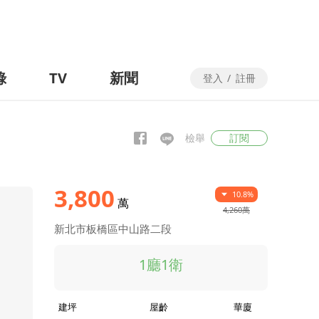
錄
TV
新聞
登入
/
註冊
檢舉
訂閱
3,800
10.8%
萬
4,260萬
新北市板橋區中山路二段
1廳1衛
建坪
屋齡
華廈