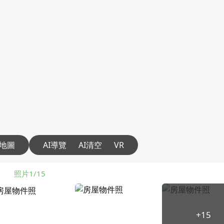
地圖
AI導覽
AI清空
VR
照片1/15
+15