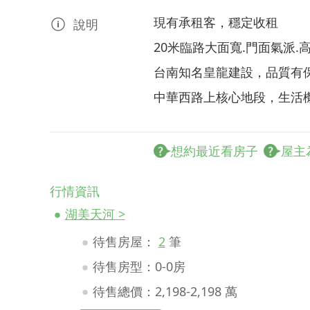
現有承租客，穩定收租
說明
20米臨路大面寬.門面氣派.
台南知名皇龍建設，品質有
中華西路上核心地段，生活
想約最近看房子
屋主
行情資訊
湖美天河 >
待售房屋：
2
筆
待售房型：0-0房
待售總價：2,198-2,198 萬