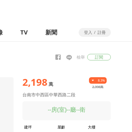
錄
TV
新聞
登入
/
註冊
檢舉
訂閱
2,198
8.3%
萬
2,398萬
台南市中西區中華西路二段
--房(室)--廳--衛
建坪
屋齡
大樓