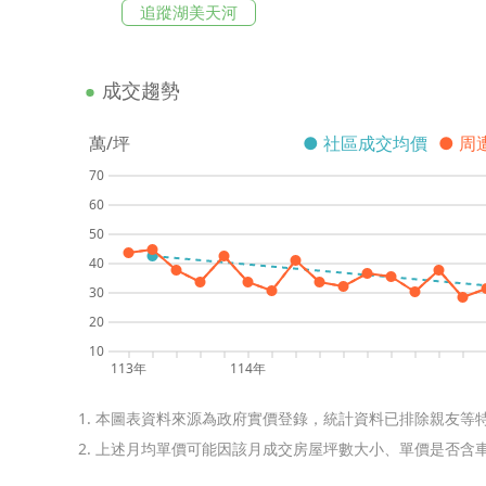
追蹤湖美天河
成交趨勢
萬/坪
● 社區成交均價
● 周
70
60
50
40
30
20
10
113年
114年
1. 本圖表資料來源為政府實價登錄，統計資料已排除親友等
2. 上述月均單價可能因該月成交房屋坪數大小、單價是否