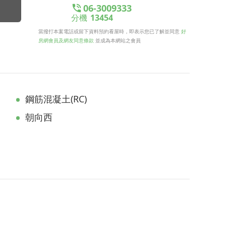
06-3009333
分機
13454
當撥打本案電話或留下資料預約看屋時，即表示您已了解並同意
好
房網會員及網友同意條款
並成為本網站之會員
鋼筋混凝土(RC)
朝向西