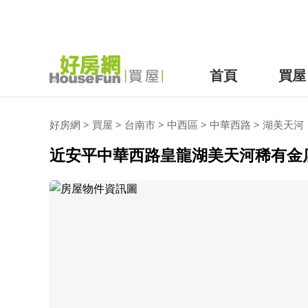
首頁
買屋
好房網
>
買屋
>
台南市
>
中西區
>
中華西路
>
湖美天河
近安平中華西路皇龍湖美天河稀有金店面 