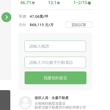
46.71
13.1
1~2/15
坪
年
樓
單價
47.06萬/坪
月付
$68,115 元/月
貸款試算
我要預約留言
值班人員 - 永慶不動產
台南南紡銘星加盟店
銘星頂森不動產仲介經紀有限公司