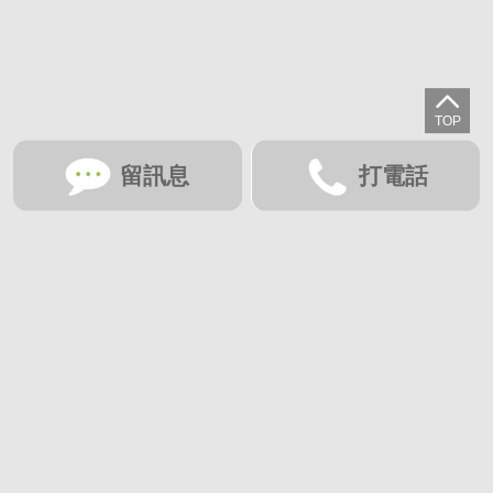
留訊息
打電話
想收藏喜歡的物件？快下載好房網買屋APP！
下載 好房網買屋APP >