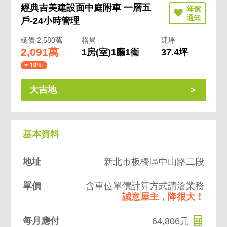
經典吉美建設面中庭附車 一層五
戶-24小時管理
總價
2,580
萬
格局
建坪
2,091萬
1房(室)1廳1衛
37.4坪
19%
大吉地
基本資料
地址
新北市板橋區中山路二段
單價
含車位單價計算方式請洽業務
誠意屋主，降很大！
每月應付
64,806元