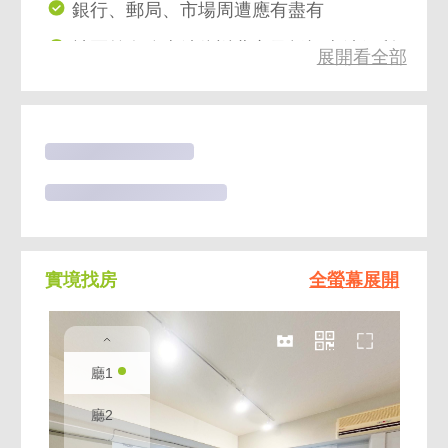
銀行、郵局、市場周遭應有盡有
社區前有公車站往返北市及板橋車站便利
展開看全部
正中山路門牌辨識度高
步行板新捷運站約7分距離約450公尺
實境找房
全螢幕展開