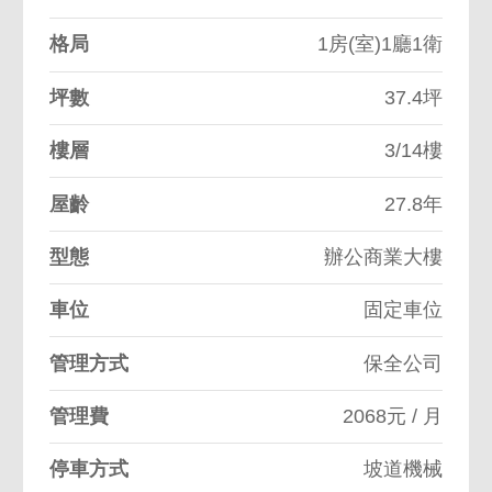
格局
1房(室)1廳1衛
坪數
37.4坪
樓層
3/14樓
屋齡
27.8年
型態
辦公商業大樓
車位
固定車位
管理方式
保全公司
管理費
2068元 / 月
停車方式
坡道機械