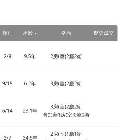
樓別
屋齡
格局
歷史成交
2/8
9.5年
2房(室)2廳2衛
9/15
6.2年
3房(室)2廳2衛
3房(室)2廳2衛
6/14
23.1年
含加蓋1房(室)0廳0衛
2房(室)1廳1衛
3/7
34.5年