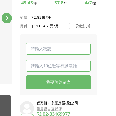
49.43
37.8
4/7
坪
年
樓
單價
72.83萬/坪
月付
$111,562 元/月
貸款試算
我要預約留言
程奕帆 - 永慶房屋(股)公司
重慶昌吉直營店
02-33169977