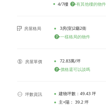
4/7樓
有其他樓的物件
3房(室)2廳2衛
房屋格局
一樣格局的物件
72.83萬/坪
房屋
單價
價格還可以談嗎
建物坪數：49.43 坪
坪數資訊
主+陽： 39.2 坪