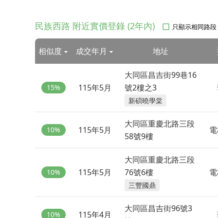
民族西路 附近實價登錄 (2年內)
只顯示相同路段
相似度
成交年月
地址
大同區昌吉街99巷16
115年5月
號2樓之3
15%
新碩曉學棠
大同區重慶北路三段
115年5月
電
10%
58號9樓
大同區重慶北路三段
115年5月
76號6樓
電
10%
三豐國鼎
大同區昌吉街96號3
115年4月
10%