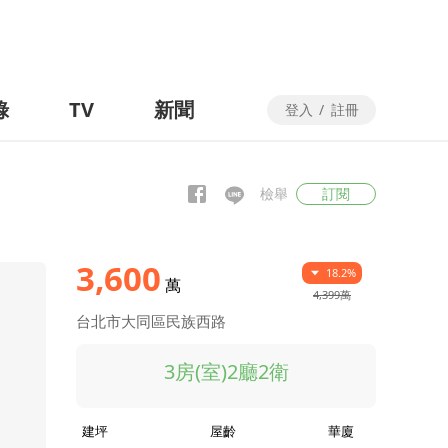
錄
TV
新聞
登入
/
註冊
檢舉
訂閱
3,600
18.2%
萬
4,399萬
台北市大同區民族西路
3房(室)2廳2衛
建坪
屋齡
華廈