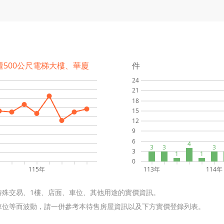
遭500公尺電梯大樓、華廈
件
24
21
18
15
12
9
6
4
3
3
3
3
1
1
0
115年
113年
114年
特殊交易、1樓、店面、車位、其他用途的實價資訊。
含車位等而波動，請一併參考本待售房屋資訊以及下方實價登錄列表。