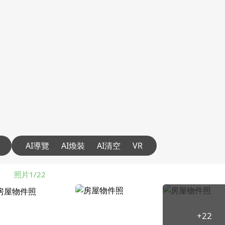
AI導覽
AI煥裝
AI清空
VR
照片1/22
+22