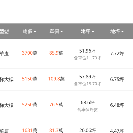
型態
總價
單價
建坪
地坪
51.96坪
3700
萬
85.9
萬
華廈
7.72坪
含車位11.79坪
57.89坪
5150
萬
109.8
萬
梯大樓
6.75坪
含車位13.70坪
68.6坪
5250
萬
76.5
萬
梯大樓
6.48坪
含車位坪數
1631
萬
81.3
萬
20.06坪
華廈
4.47坪