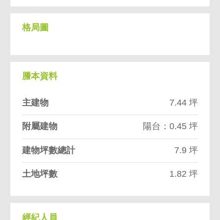
格局圖
謄本資料
主建物
7.44 坪
附屬建物
陽台：0.45 坪
建物坪數總計
7.9 坪
土地坪數
1.82 坪
經紀人員