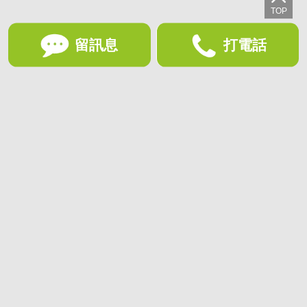
留訊息
打電話
想收藏喜歡的物件？快下載好房網買屋APP！
下載 好房網買屋APP >
加入好友
好房網買屋
好房國際股份有限公司負責建置及維護
非經正式書面同意，禁止轉貼節錄