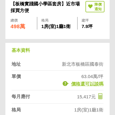
【板橋實踐國小學區套房】近市場
採買方便
總價
格局
建坪
498萬
1房(室)1廳1衛
7.9坪
基本資料
地址
新北市板橋區國泰街
單價
63.04萬/坪
價格還可以談嗎
每月應付
15,417元
格局
1房(室)1廳1衛