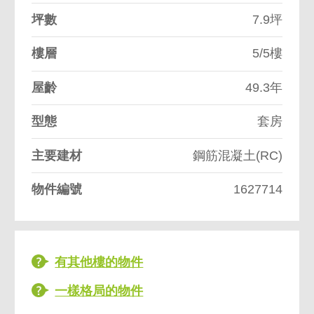
坪數
7.9坪
樓層
5/5樓
屋齡
49.3年
型態
套房
主要建材
鋼筋混凝土(RC)
物件編號
1627714
有其他樓的物件
一樣格局的物件