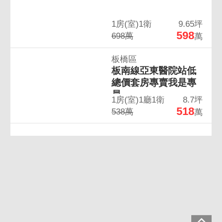
1房(室)1衛
9.65坪
598
698萬
萬
板橋區
板南線亞東醫院站低
總價套房專賣我是專
員
1房(室)1廳1衛
8.7坪
518
538萬
萬