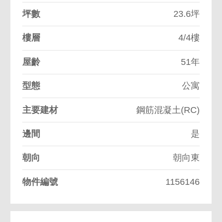
坪數
23.6坪
樓層
4/4樓
屋齡
51年
型態
公寓
主要建材
鋼筋混凝土(RC)
邊間
是
朝向
朝向東
物件編號
1156146