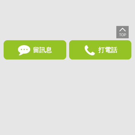
留訊息
打電話
想收藏喜歡的物件？快下載好房網買屋APP！
下載 好房網買屋APP >