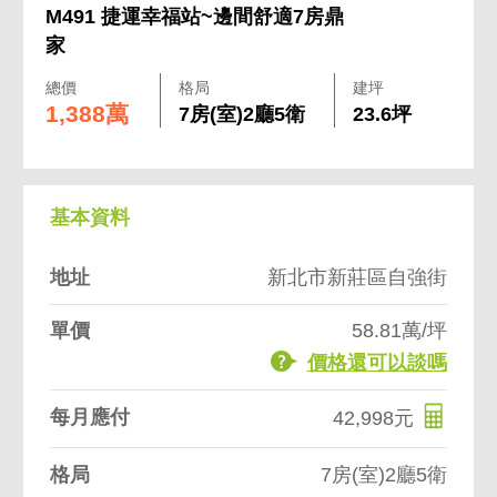
M491 捷運幸福站~邊間舒適7房鼎
家
總價
格局
建坪
1,388萬
7房(室)2廳5衛
23.6坪
基本資料
地址
新北市新莊區自強街
單價
58.81萬/坪
價格還可以談嗎
每月應付
42,998元
格局
7房(室)2廳5衛