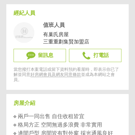
經紀人員
值班人員
有巢氏房屋
三重重劃集賢加盟店
留訊息
打電話
當您撥打本案電話或留下資料預約看屋時，即表示你已了
解並同意
好房網會員及網友同意條款
並成為本網站之會
員。
房屋介紹
🔹兩戶一同出售 自住收租皆宜
🔹格局方正 空間無過多浪費 非常實用
🔹邊間戶型 房間皆有對外窗 採光通風良好