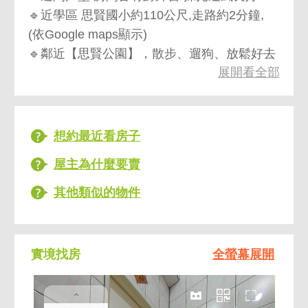
🔹近學區 思賢國小約110公尺,走路約2分鐘,
(依Google maps顯示)
🔹鄰近【思賢公園】，散步、遛狗、放鬆好去
展開看全部
處
🔹鄰近【宏泰市場】，日常採買快速搞定
🔹附近有【思賢立體停車場】，親友來訪停車
方便
想約最近看房子
🔹近捷運 多路線公車 交通方便 生活完善
屋主為什麼要賣
🔹捷運幸福站約700公尺,步行約10分鐘(依
Google maps顯示)
其他類似的物件
實境找房
全螢幕展開