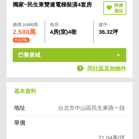
獨家~民生東雙連電梯裝潢4套房
總價
2,680
萬
格局
建坪
2,580萬
4房(室)4衛
36.32坪
3.7%
巴黎唐城
同社區其他物件
基本資料
地址
台北市中山區民生東路一段
單價
71.04萬/坪