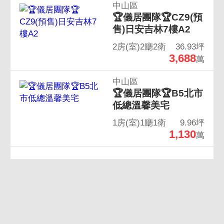
中山區
🏆儀居團隊🏆CZ9(預
售)日安吉林7樓A2
2房(室)2廳2衛
36.93坪
3,688
萬
中山區
🏆儀居團隊🏆B5北市
低總溫馨美宅
1房(室)1廳1衛
9.96坪
1,130
萬