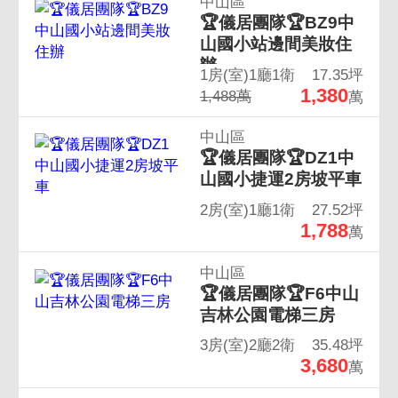
中山區
🏆儀居團隊🏆BZ9中
山國小站邊間美妝住
辦
1房(室)1廳1衛
17.35坪
1,380
1,488萬
萬
中山區
🏆儀居團隊🏆DZ1中
山國小捷運2房坡平車
2房(室)1廳1衛
27.52坪
1,788
萬
中山區
🏆儀居團隊🏆F6中山
吉林公園電梯三房
3房(室)2廳2衛
35.48坪
3,680
萬