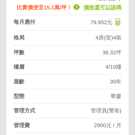
比實價便宜15.1萬/坪！
價格還可以談嗎
每月應付
79,952元
格局
4房(室)4衛
坪數
36.32坪
樓層
4/10樓
屋齡
30年
型態
華廈
管理方式
管理員(警衛)
管理費
2900元 / 月