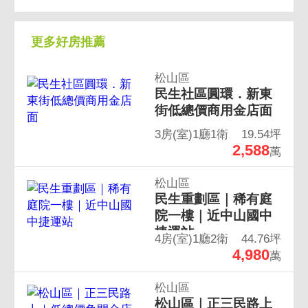
更多好房推薦
松山區
民生社區圓環．新東
街低總價商用金店面
3房(室)1廳1衛
19.54坪
2,588
萬
松山區
民生重劃區｜稀有庭
院一樓｜近中山國中
捷運站
4房(室)1廳2衛
44.76坪
4,980
萬
松山區
松山區｜正三民路上