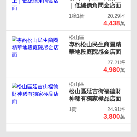
｜低總價角間金店面
1廳1衛
20.29坪
4,438
萬
松山區
專約松山民生商圈精
華地段庭院感金店面
27.21坪
4,980
萬
松山區
松山區延吉街福德財
神稀有獨家極品店面
1衛
24.91坪
3,800
萬