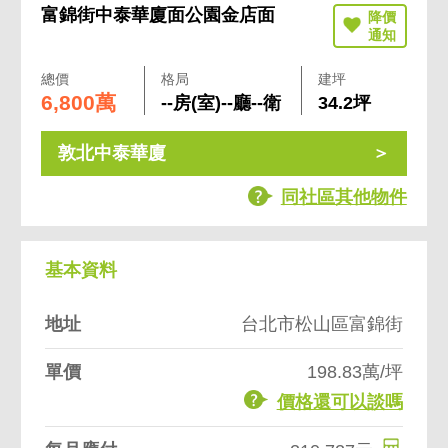
富錦街中泰華廈面公園金店面
總價
格局
建坪
6,800萬
--房(室)--廳--衛
34.2坪
敦北中泰華廈
同社區其他物件
基本資料
地址
台北市松山區富錦街
單價
198.83萬/坪
價格還可以談嗎