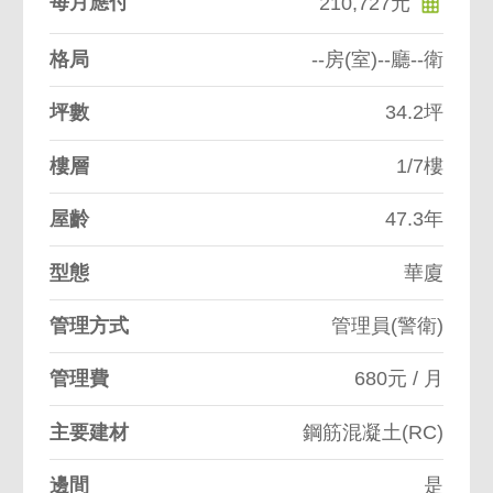
每月應付
210,727元
格局
--房(室)--廳--衛
坪數
34.2坪
樓層
1/7樓
屋齡
47.3年
型態
華廈
管理方式
管理員(警衛)
管理費
680元 / 月
主要建材
鋼筋混凝土(RC)
邊間
是