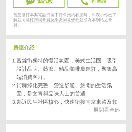
留訊息
打電話
當您撥打本案電話或留下資料預約看屋時，即表示你已了
解並同意
好房網會員及網友同意條款
並成為本網站之會
員。
房屋介紹
1.富錦街獨特的慢活氛圍，美式生活圈，吸引
設計品牌、藝廊、精品咖啡廳進駐，聚集高
端消費客群。
2.街廓綠化完整，營造舒適、悠閒的生活氛
圍，是文青與品味人士的首選。
3.鄰近民生社區核心，快速銜接南京東路及敦
展開看全部
化北路，商務與生活機能兼具。
4.門面大氣，格局方正，無論是品牌旗艦店、
藝文空間或餐飲美學，都能展現獨特格調。