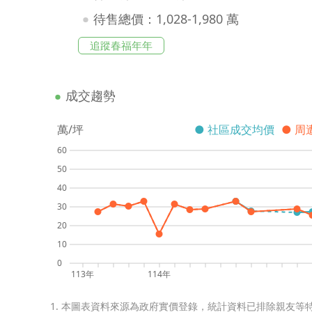
待售總價：1,028-1,980 萬
追蹤春福年年
成交趨勢
萬/坪
● 社區成交均價
● 周
60
50
40
30
20
10
0
113年
114年
1. 本圖表資料來源為政府實價登錄，統計資料已排除親友等