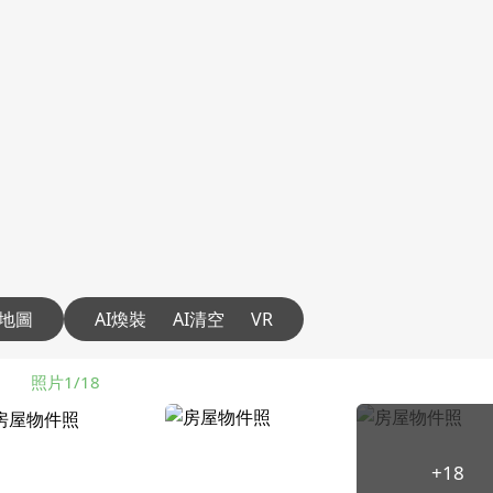
地圖
AI煥裝
AI清空
VR
照片1/18
+18