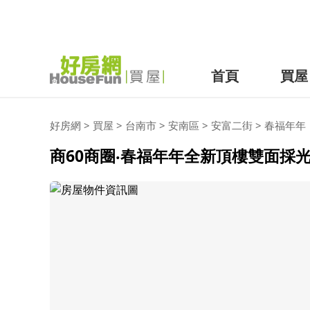
首頁
買屋
好房網
>
買屋
>
台南市
>
安南區
>
安富二街
>
春福年年
商60商圈‧春福年年全新頂樓雙面採光景觀