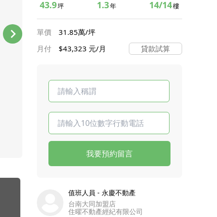
43.9
1.3
14/14
坪
年
樓
單價
31.85萬/坪
月付
$43,323 元/月
貸款試算
我要預約留言
值班人員 - 永慶不動產
台南大同加盟店
住曜不動產經紀有限公司