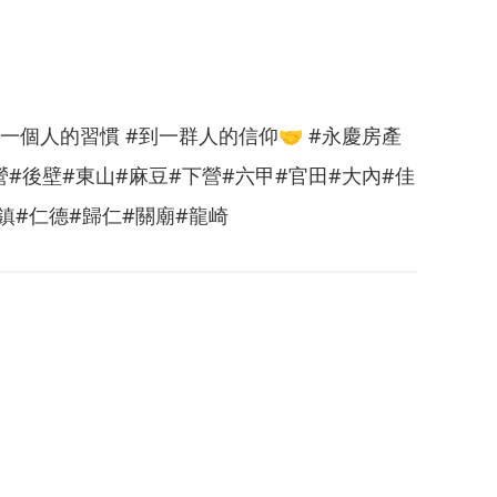
一個人的習慣 #到一群人的信仰🤝 #永慶房產
營#後壁#東山#麻豆#下營#六甲#官田#大內#佳
鎮#仁德#歸仁#關廟#龍崎