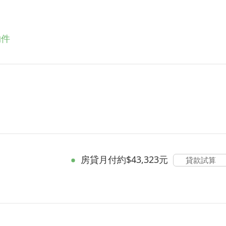
物件
房貸
月付約$43,323元
貸款試算