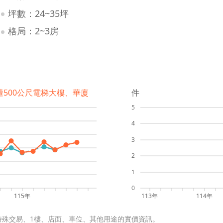
坪數：24~35坪
格局：2~3房
遭500公尺電梯大樓、華廈
件
5
4
3
2
1
0
115年
113年
114年
特殊交易、1樓、店面、車位、其他用途的實價資訊。