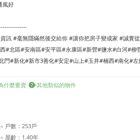
通風好
---------------
資訊 #毫無隱瞞然後交給你 #讓你把房子變成家 #誠實從
西#北區#安南區#安平區#永康區#新營#鹽水#白河#柳
北門#新化#新市3善化#安定#山上#玉井#楠西#南化#左
為什麼要賣
其他類似的物件
戶數：253戶
屋齡：1.40年