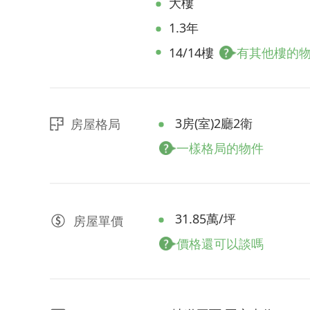
大樓
1.3年
14/14樓
有其他樓的
3房(室)2廳2衛
房屋格局
一樣格局的物件
31.85萬/坪
房屋
單價
價格還可以談嗎