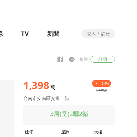
錄
TV
新聞
登入
/
註冊
檢舉
訂閱
1,398
2.9%
萬
1,440萬
台南市安南區安富二街
3房(室)2廳2衛
建坪
屋齡
大樓