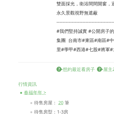
雙面採光，衛浴間間開窗，
永久景觀視野無遮蔽
-------------------------------------
#我們堅持誠實 #公開房子的
集團 台南市#東區#南區#中
里#學甲#西港#七股#將軍#
想約最近看房子
屋主
行情資訊
春福年年 >
待售房屋：
20
筆
待售房型：1-3房