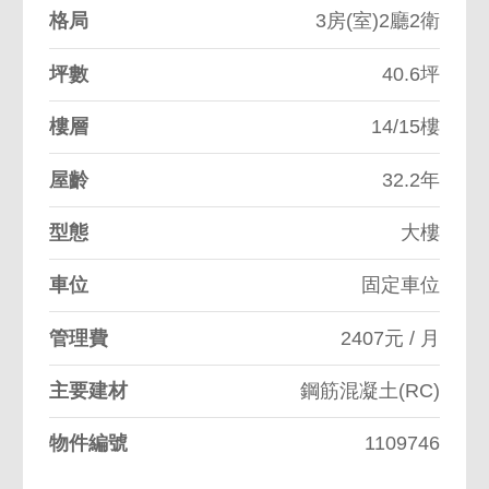
格局
3房(室)2廳2衛
坪數
40.6坪
樓層
14/15樓
屋齡
32.2年
型態
大樓
車位
固定車位
管理費
2407元 / 月
主要建材
鋼筋混凝土(RC)
物件編號
1109746