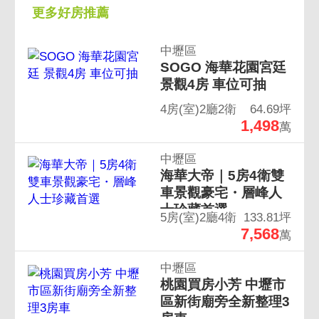
更多好房推薦
中壢區
SOGO 海華花園宮廷
景觀4房 車位可抽
4房(室)2廳2衛
64.69坪
1,498
萬
中壢區
海華大帝｜5房4衛雙
車景觀豪宅・層峰人
士珍藏首選
5房(室)2廳4衛
133.81坪
7,568
萬
中壢區
桃園買房小芳 中壢市
區新街廟旁全新整理3
房車