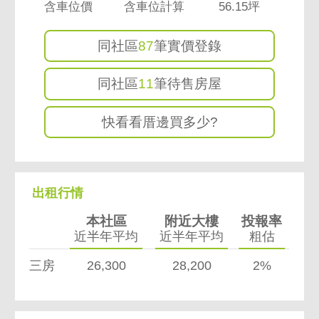
含車位價
含車位計算
56.15坪
同社區
87
筆實價登錄
同社區
11
筆待售房屋
快看看厝邊買多少?
出租行情
本社區
附近大樓
投報率
近半年平均
近半年平均
粗估
三房
26,300
28,200
2%