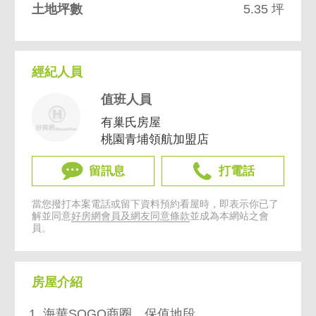
土地坪數
5.35 坪
經紀人員
值班人員
有巢氏房屋
桃園青埔領航加盟店
留訊息
打電話
當您撥打本案電話或留下資料預約看屋時，即表示你已了
解並同意
好房網會員及網友同意條款
並成為本網站之會
員。
房屋介紹
1. 海華SOGO商圈，保值地段