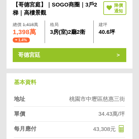
【哥德宮庭】｜SOGO商圈｜3戶2
梯｜高樓景觀
總價
1,418
萬
格局
建坪
1,398萬
3房(室)2廳2衛
40.6坪
1.4%
哥德宮廷
基本資料
地址
桃園市中壢區慈惠三街
單價
34.43萬/坪
每月應付
43,308元