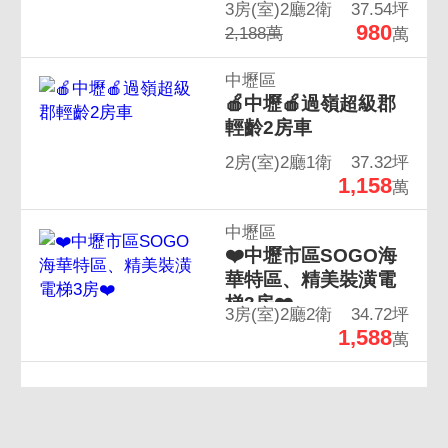
3房(室)2廳2衛
37.54坪
980
2,188萬
萬
中壢區
🍎中壢🍎過嶺超級郡
輕齡2房車
2房(室)2廳1衛
37.32坪
1,158
萬
中壢區
❤️中壢市區SOGO海
華特區、精美裝潢電
梯3房❤️
3房(室)2廳2衛
34.72坪
1,588
萬