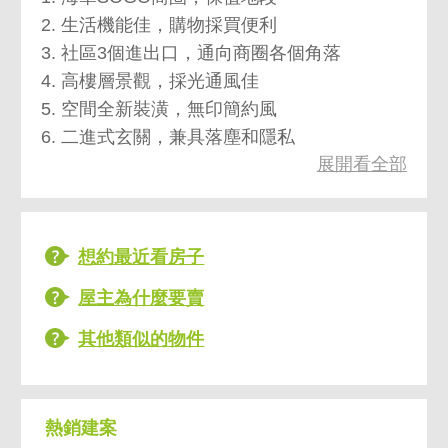
2. 生活機能佳，購物採買便利
3. 社區3個進出口，通向商圈各個角落
4. 高樓層景觀，採光通風佳
5. 空間全新裝潢，無印簡約風
6. 二進式玄關，兼具落塵和隱私
展開看全部
7. 坡道平面大車位
想約最近看房子
屋主為什麼要賣
其他類似的物件
熱銷建案