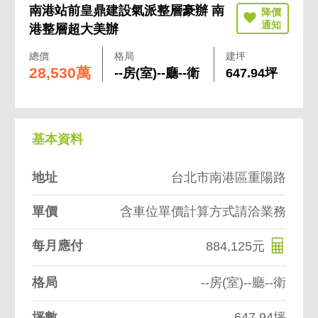
南港站前皇鼎建設氣派整層豪辦 南
港整層超大美辦
總價
格局
建坪
28,530萬
--房(室)--廳--衛
647.94坪
基本資料
地址
台北市南港區重陽路
單價
含車位單價計算方式請洽業務
每月應付
884,125元
格局
--房(室)--廳--衛
坪數
647.94坪