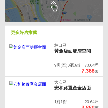
更多好房推薦
林口區
黃金店面雙層空間
9房(室)3廳3衛
73.84坪
7,388
萬
大安區
安和路置產金店面
1廳1衛
20.64坪
3,880
萬