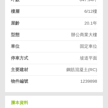
樓層
6/12樓
屋齡
20.1年
型態
辦公商業大樓
車位
固定車位
停車方式
坡道平面
主要建材
鋼筋混凝土(RC)
物件編號
1239898
謄本資料