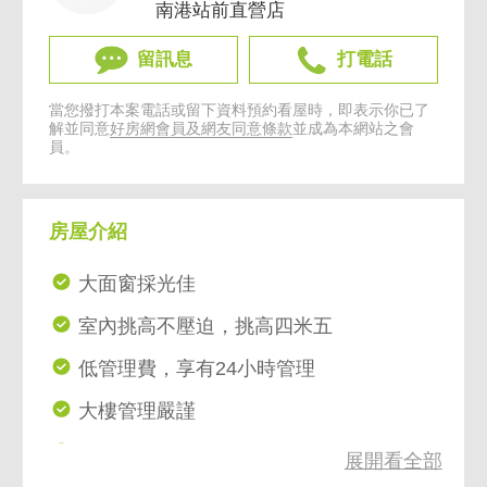
南港站前直營店
留訊息
打電話
當您撥打本案電話或留下資料預約看屋時，即表示你已了
解並同意
好房網會員及網友同意條款
並成為本網站之會
員。
房屋介紹
大面窗採光佳
室內挑高不壓迫，挑高四米五
低管理費，享有24小時管理
大樓管理嚴謹
鄰近車站生活圈，生活機能佳
展開看全部