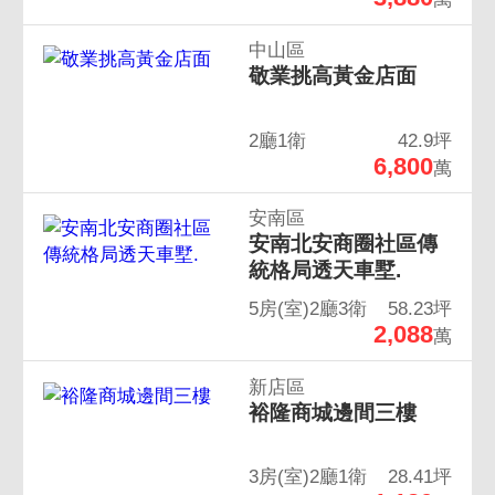
中山區
敬業挑高黃金店面
2廳1衛
42.9坪
6,800
萬
安南區
安南北安商圈社區傳
統格局透天車墅.
5房(室)2廳3衛
58.23坪
2,088
萬
新店區
裕隆商城邊間三樓
3房(室)2廳1衛
28.41坪