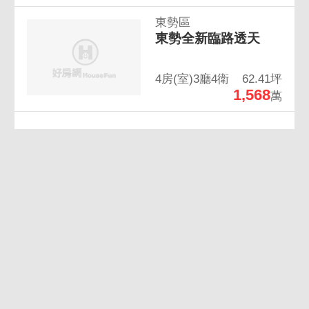
東勢區
東勢全新臨路透天
4房(室)3廳4衛
62.41坪
1,568
萬