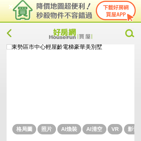
格局圖
照片
AI煥裝
AI清空
VR
影音