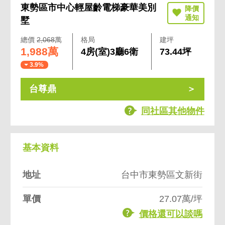
東勢區市中心輕屋齡電梯豪華美別
墅
總價
2,068
萬
格局
建坪
1,988萬
4房(室)3廳6衛
73.44坪
3.9%
台尊鼎
同社區其他物件
基本資料
地址
台中市東勢區文新街
單價
27.07萬/坪
價格還可以談嗎