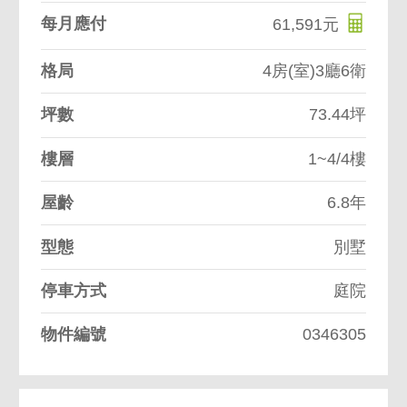
每月應付
61,591元
格局
4房(室)3廳6衛
坪數
73.44坪
樓層
1~4/4樓
屋齡
6.8年
型態
別墅
停車方式
庭院
物件編號
0346305