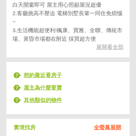
白天開窗即可 屋主用心照顧屋況超優
2.客廳挑高不壓迫 電梯別墅長輩一同住免煩惱
~
3.生活機能超便利!楓康、寶雅、全聯、傳統市
場、黃昏市場都在附近 採買超方便
展開看全部
4.出門就是公園 不怕孩子沒地方放電~
5.東新雙語國中/國小 走路可到達 9年教育接送
免煩惱
想約最近看房子
屋主為什麼要賣
其他類似的物件
實境找房
全螢幕展開