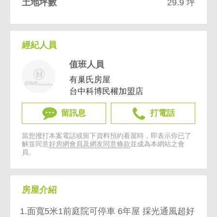
土地坪數
29.9 坪
經紀人員
值班人員
有巢氏房屋
台中科博民權加盟店
留訊息
打電話
當您撥打本案電話或留下資料預約看屋時，即表示你已了
解並同意
好房網會員及網友同意條款
並成為本網站之會
員。
房屋介紹
1.面寬5米1前庭院可停車 6年屋 採光通風超好