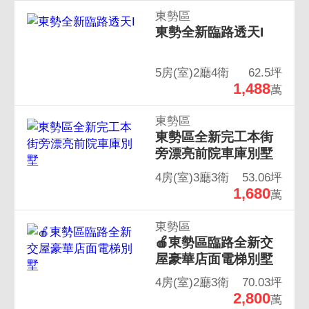
東勢區
東勢全新臨路透天I
5房(室)2廳4衛
62.5坪
1,488
萬
東勢區
東勢區全新完工本街
旁漂亮前院車庫別墅
4房(室)3廳3衛
53.06坪
1,680
萬
東勢區
🍎東勢區臨路全新交
屋豪華店面電梯別墅
4房(室)2廳3衛
70.03坪
2,800
萬