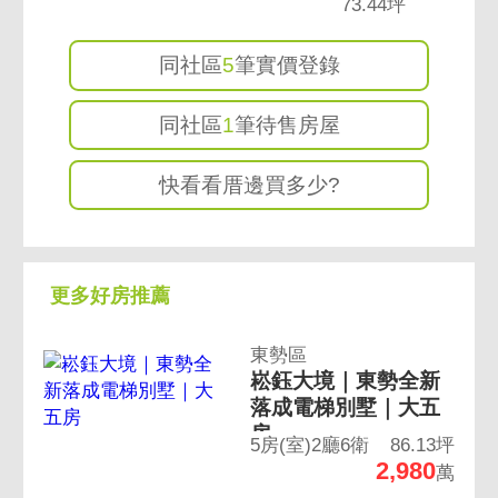
73.44坪
同社區
5
筆實價登錄
同社區
1
筆待售房屋
快看看厝邊買多少?
更多好房推薦
東勢區
崧鈺大境｜東勢全新
落成電梯別墅｜大五
房
5房(室)2廳6衛
86.13坪
2,980
萬