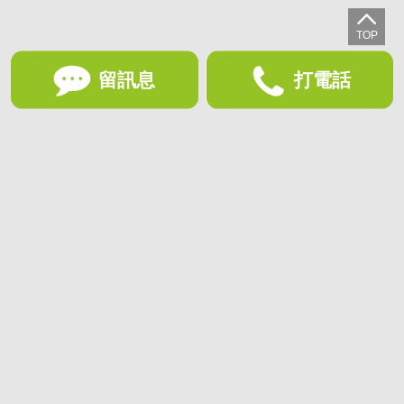
留訊息
打電話
想收藏喜歡的物件？快下載好房網買屋APP！
下載 好房網買屋APP >
加入好友
好房網買屋
好房國際股份有限公司負責建置及維護