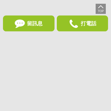
留訊息
打電話
想收藏喜歡的物件？快下載好房網買屋APP！
下載 好房網買屋APP >
加入好友
好房網買屋
好房國際股份有限公司負責建置及維護