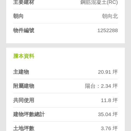
主要建材
鋼筋混凝土(RC)
朝向
朝向北
物件編號
1252288
謄本資料
主建物
20.91 坪
附屬建物
陽台：2.34 坪
共同使用
11.8 坪
建物坪數總計
35.04 坪
土地坪數
3.76 坪