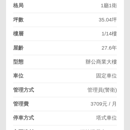
格局
1廳1衛
坪數
35.04坪
樓層
1/14樓
屋齡
27.6年
型態
辦公商業大樓
車位
固定車位
管理方式
管理員(警衛)
管理費
3709元 / 月
停車方式
塔式車位