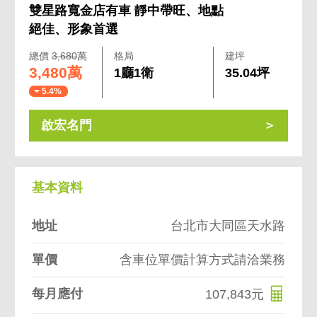
雙星路寬金店有車 靜中帶旺、地點
絕佳、形象首選
總價
3,680
萬
格局
建坪
3,480萬
1廳1衛
35.04坪
5.4%
啟宏名門
基本資料
地址
台北市大同區天水路
單價
含車位單價計算方式請洽業務
每月應付
107,843元