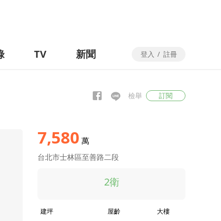
錄
TV
新聞
登入
/
註冊
檢舉
訂閱
7,580
萬
台北市士林區至善路二段
2衛
建坪
屋齡
大樓