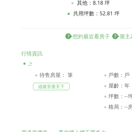
其他：8.18 坪
共用坪數：52.81 坪
想約最近看房子
屋主
行情資訊
>
待售房屋：
筆
戶數：戶
屋齡：年
追蹤至善天下
坪數：--
格局：--