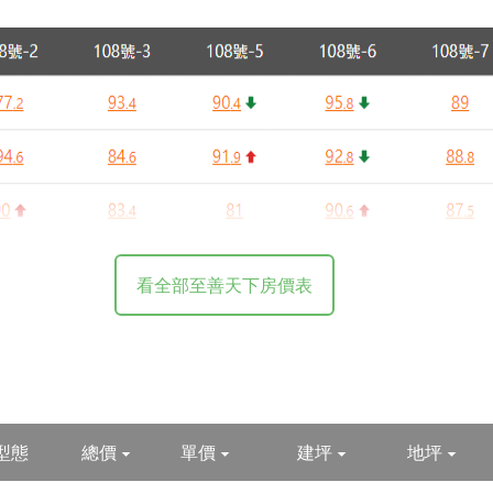
遭500公尺電梯大樓、華廈
件
3
2
1
2
0
115年
113年
114年
特殊交易、1樓、店面、車位、其他用途的實價資訊。
含車位等而波動，請一併參考本待售房屋資訊以及下方實價登錄列表。