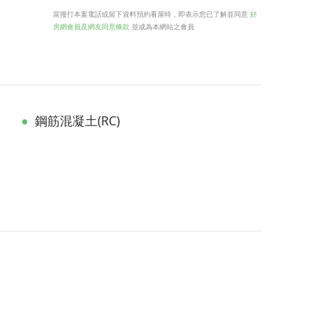
02-33169966
分機
14806
當撥打本案電話或留下資料預約看屋時，即表示您已了解並同意
好
房網會員及網友同意條款
並成為本網站之會員
鋼筋混凝土(RC)