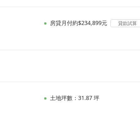
房貸
月付約$234,899元
貸款試算
土地坪數：31.87 坪