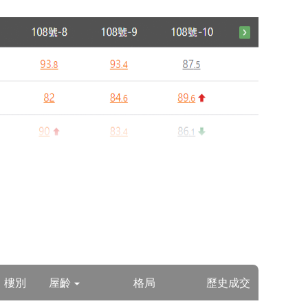
● 社區成交量
1
115年