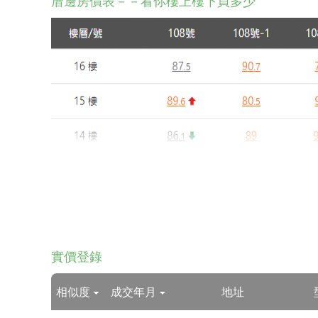
成交趨勢
萬/坪
● 社區成交均價
● 周
90
80
70
60
50
40
113年
114年
1. 本圖表資料來源為政府實價登錄，統計資料已排除親友等
2. 上述月均單價可能因該月成交房屋坪數大小、單價是否
厝邊房價表－－看你樓上樓下買多少