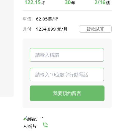
122.15
30
2/16
坪
年
樓
單價
62.05萬/坪
月付
$234,899 元/月
貸款試算
我要預約留言
值班人員 - 永慶不動產
三重集成加盟店
境娜不動產開發有限公司