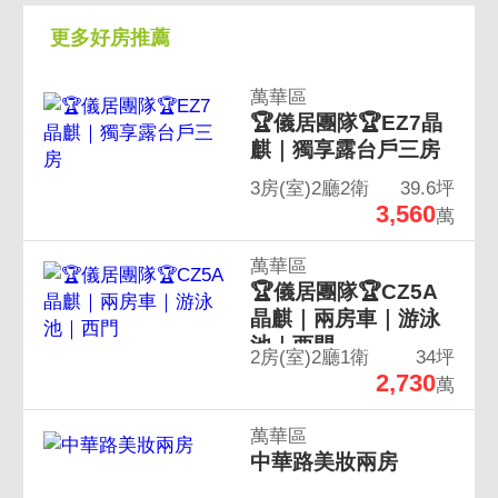
更多好房推薦
萬華區
🏆儀居團隊🏆EZ7晶
麒｜獨享露台戶三房
3房(室)2廳2衛
39.6坪
3,560
萬
萬華區
🏆儀居團隊🏆CZ5A
晶麒｜兩房車｜游泳
池｜西門
2房(室)2廳1衛
34坪
2,730
萬
萬華區
中華路美妝兩房