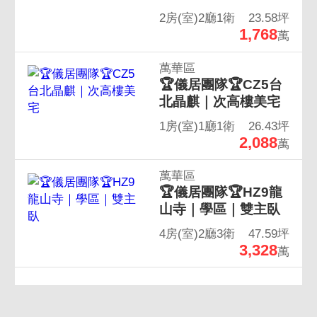
2房(室)2廳1衛
23.58坪
1,768
萬
萬華區
🏆儀居團隊🏆CZ5台
北晶麒｜次高樓美宅
1房(室)1廳1衛
26.43坪
2,088
萬
萬華區
🏆儀居團隊🏆HZ9龍
山寺｜學區｜雙主臥
4房(室)2廳3衛
47.59坪
3,328
萬