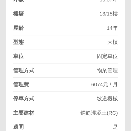
樓層
13/15樓
屋齡
14年
型態
大樓
車位
固定車位
管理方式
物業管理
管理費
6074元 / 月
停車方式
坡道機械
主要建材
鋼筋混凝土(RC)
邊間
是