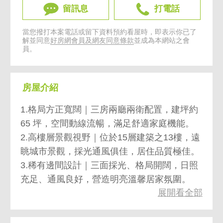
留訊息
打電話
當您撥打本案電話或留下資料預約看屋時，即表示你已了
解並同意
好房網會員及網友同意條款
並成為本網站之會
員。
房屋介紹
1.格局方正寬闊｜三房兩廳兩衛配置，建坪約
65 坪，空間動線流暢，滿足舒適家庭機能。
2.高樓層景觀視野｜位於15層建築之13樓，遠
眺城市景觀，採光通風俱佳，居住品質極佳。
3.稀有邊間設計｜三面採光、格局開闊，日照
充足、通風良好，營造明亮溫馨居家氛圍。
展開看全部
4.完善管理機制｜附機械式車位與全天候管理
服務，兼顧安全與生活便利性。
5.建築質感卓越｜鋼筋混凝土結構搭配石材外