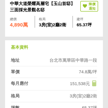
中華大道榮耀高層宅【玉山首邸】
三面採光景觀名邸
總價
格局
建坪
4,890萬
3房(室)2廳2衛
65.37坪
基本資料
地址
台北市萬華區中華路一段
單價
74.8萬/坪
每月應付
151,538元
格局
3房(室)2廳2衛
坪數
65.37坪