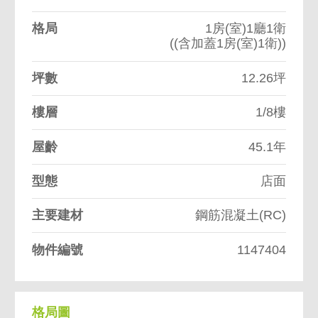
格局
1房(室)1廳1衛
((含加蓋1房(室)1衛))
坪數
12.26坪
樓層
1/8樓
屋齡
45.1年
型態
店面
主要建材
鋼筋混凝土(RC)
物件編號
1147404
格局圖