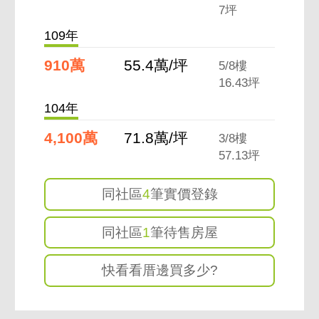
7坪
109年
910萬
55.4萬/坪
5/8樓
16.43坪
104年
4,100萬
71.8萬/坪
3/8樓
57.13坪
同社區
4
筆實價登錄
同社區
1
筆待售房屋
快看看厝邊買多少?