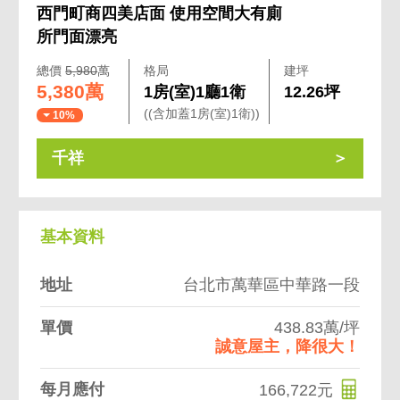
西門町商四美店面 使用空間大有廁
所門面漂亮
總價
5,980
萬
格局
建坪
5,380萬
1房(室)1廳1衛
12.26坪
((含加蓋1房(室)1衛))
10%
千祥
基本資料
地址
台北市萬華區中華路一段
單價
438.83萬/坪
誠意屋主，降很大！
每月應付
166,722元