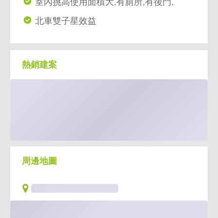
室內挑高使用面積大,有廁所,有後門,
北車雙子星效益
熱銷建案
周邊地圖