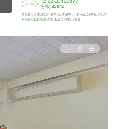
02-33169977
已認證
分機
35942
當撥打本案電話或留下資料預約看屋時，即表示您已了解並同意
好
房網會員及網友同意條款
並成為本網站之會員