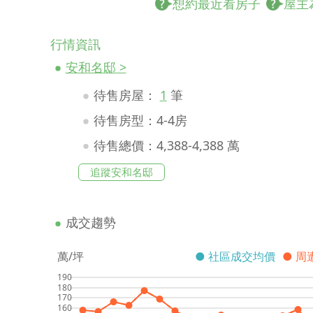
想約最近看房子
屋主
行情資訊
安和名邸 >
待售房屋：
1
筆
待售房型：4-4房
待售總價：4,388-4,388 萬
追蹤安和名邸
成交趨勢
萬/坪
● 社區成交均價
● 周
190
180
170
160