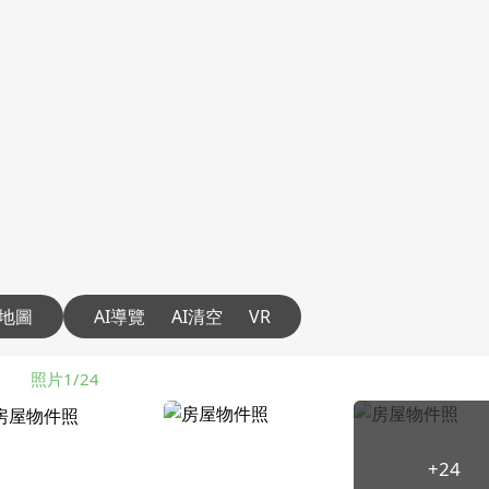
地圖
AI導覽
AI清空
VR
照片1/24
+24