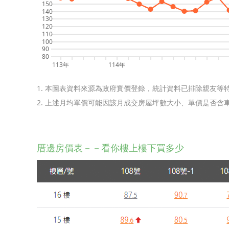
150
140
130
120
110
100
90
80
113年
114年
1. 本圖表資料來源為政府實價登錄，統計資料已排除親友等
2. 上述月均單價可能因該月成交房屋坪數大小、單價是否
厝邊房價表－－看你樓上樓下買多少