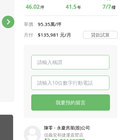
46.02
41.5
7/7
坪
年
樓
單價
95.35萬/坪
月付
$135,981 元/月
貸款試算
我要預約留言
陳零 - 永慶房屋(股)公司
信義安和捷運直營店