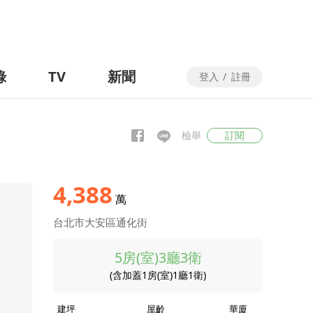
錄
TV
新聞
登入
/
註冊
檢舉
訂閱
4,388
萬
台北市大安區通化街
5房(室)3廳3衛
(含加蓋1房(室)1廳1衛)
建坪
屋齡
華廈