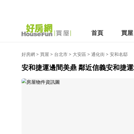
首頁
買屋
好房網
>
買屋
>
台北市
>
大安區
>
通化街
>
安和名邸
安和捷運邊間美鼎 鄰近信義安和捷運站步行