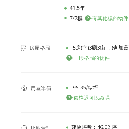
41.5年
7/7樓
有其他樓的物件
5房(室)3廳3衛 ，(含加蓋
房屋格局
一樣格局的物件
95.35萬/坪
房屋
單價
價格還可以談嗎
建物坪數：46.02 坪
坪數資訊