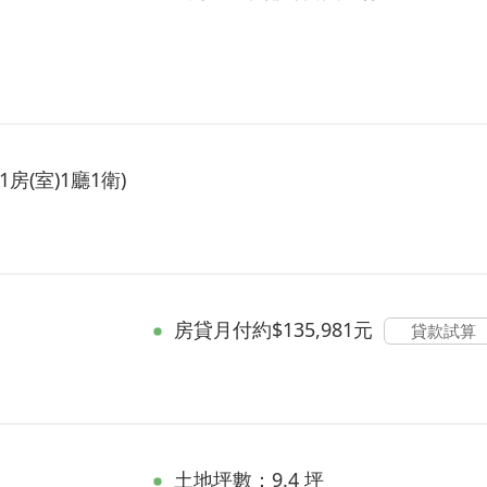
1房(室)1廳1衛)
房貸
月付約$135,981元
貸款試算
土地坪數：9.4 坪