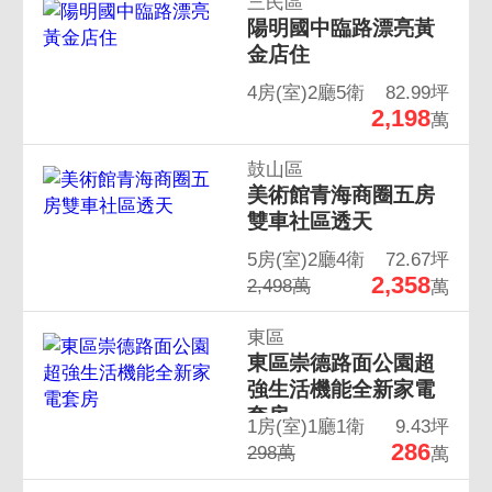
三民區
陽明國中臨路漂亮黃
金店住
4房(室)2廳5衛
82.99坪
2,198
萬
鼓山區
美術館青海商圈五房
雙車社區透天
5房(室)2廳4衛
72.67坪
2,358
2,498萬
萬
東區
東區崇德路面公園超
強生活機能全新家電
套房
1房(室)1廳1衛
9.43坪
286
298萬
萬