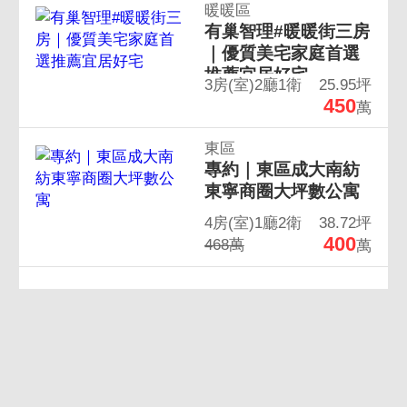
暖暖區
有巢智理#暖暖街三房
｜優質美宅家庭首選
推薦宜居好宅
3房(室)2廳1衛
25.95坪
450
萬
東區
專約｜東區成大南紡
東寧商圈大坪數公寓
4房(室)1廳2衛
38.72坪
400
468萬
萬