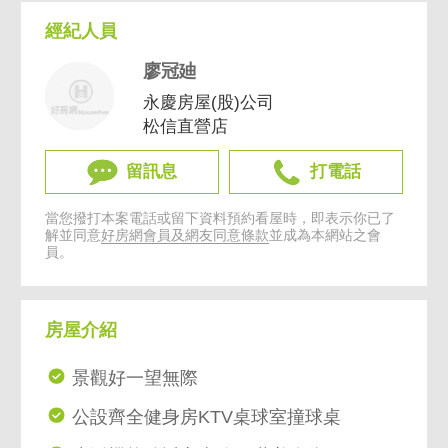
經紀人員
廖冠廸
永慶房屋(股)公司
松信直營店
留訊息
打電話
當您撥打本案電話或留下資料預約看屋時，即表示你已了
解並同意
好房網會員及網友同意條款
並成為本網站之會
員。
房屋介紹
景觀好一望無際
公設齊全健身房KTV桌球室撞球桌