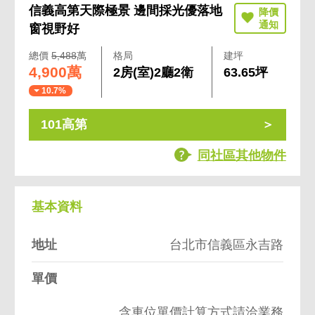
信義高第天際極景 邊間採光優落地
窗視野好
總價
5,488
萬
格局
建坪
4,900萬
2房(室)2廳2衛
63.65坪
10.7%
101高第
同社區其他物件
基本資料
地址
台北市信義區永吉路
單價
含車位單價計算方式請洽業務