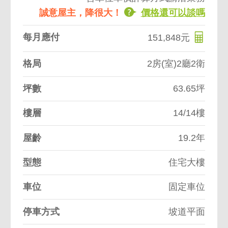
誠意屋主，降很大！
價格還可以談嗎
每月應付
151,848元
格局
2房(室)2廳2衛
坪數
63.65坪
樓層
14/14樓
屋齡
19.2年
型態
住宅大樓
車位
固定車位
停車方式
坡道平面