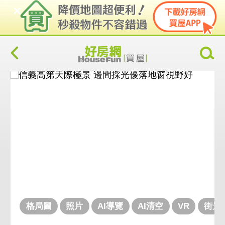
格局圖
照片
AI導覽
AI清空
VR
街景