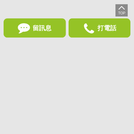
留訊息
打電話
想收藏喜歡的物件？快下載好房網買屋APP！
下載 好房網買屋APP >
加入好友
好房網買屋
好房國際股份有限公司負責建置及維護