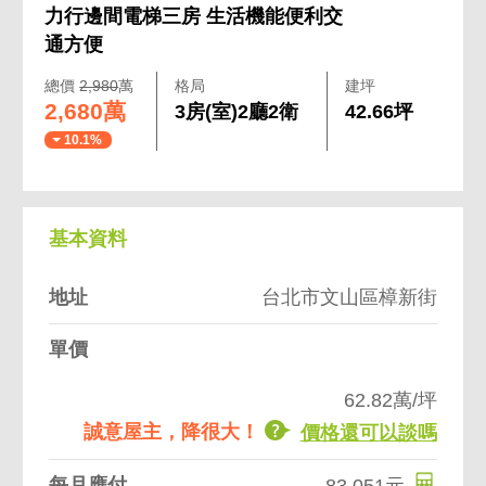
力行邊間電梯三房 生活機能便利交
通方便
總價
2,980
萬
格局
建坪
2,680萬
3房(室)2廳2衛
42.66坪
10.1%
基本資料
地址
台北市文山區樟新街
單價
62.82萬/坪
誠意屋主，降很大！
價格還可以談嗎
每月應付
83,051元