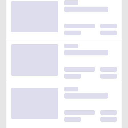
安平區
優【國泰UNiPARK】
面綠意公園。A棟四
房雙平車
4房(室)2廳3衛
100.14坪
4,188
萬
苓雅區
武廟｜超低單價．健
身公寓｜五塊厝捷運
3房(室)2廳1衛
27.86坪
388
萬
楠梓區
楠梓｜惠民商圈．精
美大2房｜屋況極佳💰
2房(室)2廳1衛
24.58坪
898
萬