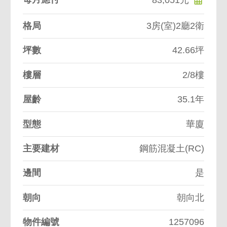
格局
3房(室)2廳2衛
坪數
42.66坪
樓層
2/8樓
屋齡
35.1年
型態
華廈
主要建材
鋼筋混凝土(RC)
邊間
是
朝向
朝向北
物件編號
1257096