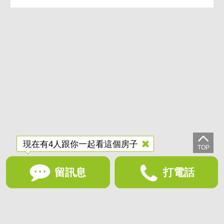
平鎮區
桃園買房小芳 平鎮車
站旁邊間景觀大四房
4房(室)2廳2衛
41.19坪
998
萬
安平區
＜熱門＞【國泰
UNiPARK】B棟朝
南。三房雙平車
3房(室)2廳3衛
93.4坪
3,980
萬
現在有4人跟你一起看這個房子
留訊息
打電話