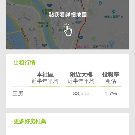
出租行情
本社區
附近大樓
投報率
近半年平均
近半年平均
粗估
三房
--
33,500
1.7%
更多好房推薦