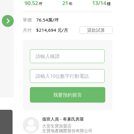
90.52
21
13/14
坪
年
樓
單價
76.54萬/坪
月付
$214,694 元/月
貸款試算
我要預約留言
值班人員 - 有巢氏房屋
大安生寶加盟店
生寶地產國際股份有限公司