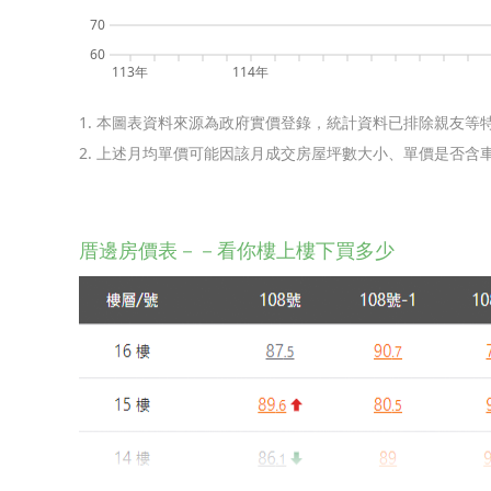
70
60
113年
114年
1. 本圖表資料來源為政府實價登錄，統計資料已排除親友等
2. 上述月均單價可能因該月成交房屋坪數大小、單價是否
厝邊房價表－－看你樓上樓下買多少