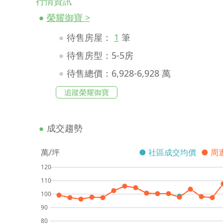
行情資訊
榮耀御寶 >
待售房屋：
1
筆
待售房型：5-5房
待售總價：6,928-6,928 萬
追蹤榮耀御寶
成交趨勢
萬/坪
● 社區成交均價
● 周
120
110
100
90
80