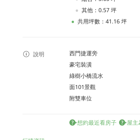
其他：0.57 坪
共用坪數：41.16 坪
西門捷運旁
說明
豪宅裝潢
綠樹小橋流水
面101景觀
附雙車位
想約最近看房子
屋主