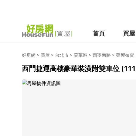
首頁
買屋
好房網
>
買屋
>
台北市
>
萬華區
>
西寧南路
>
榮耀御寶
西門捷運高樓豪華裝潢附雙車位 (1113