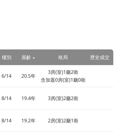
樓別
屋齡
格局
歷史成交
3房(室)1廳2衛
6/14
20.5年
含加蓋0房(室)1廳0衛
8/14
19.4年
3房(室)2廳2衛
8/14
19.2年
2房(室)2廳1衛