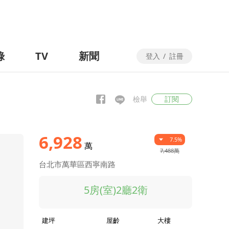
錄
TV
新聞
登入
/
註冊
檢舉
訂閱
6,928
7.5%
萬
7,488萬
台北市萬華區西寧南路
5房(室)2廳2衛
建坪
屋齡
大樓