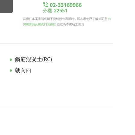
02-33169966
分機
22551
當撥打本案電話或留下資料預約看屋時，即表示您已了解並同意
好
房網會員及網友同意條款
並成為本網站之會員
鋼筋混凝土(RC)
朝向西