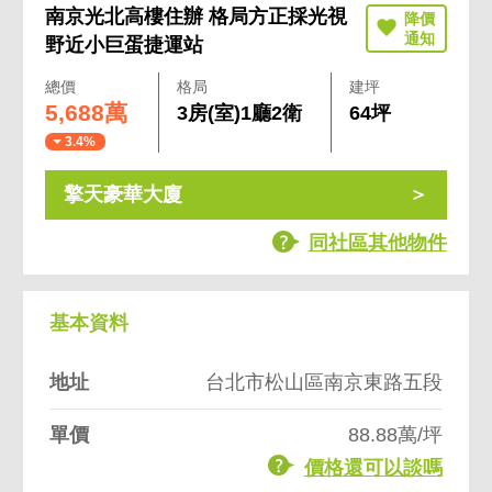
南京光北高樓住辦 格局方正採光視
野近小巨蛋捷運站
總價
格局
建坪
5,688萬
3房(室)1廳2衛
64坪
3.4%
擎天豪華大廈
同社區其他物件
基本資料
地址
台北市松山區南京東路五段
單價
88.88萬/坪
價格還可以談嗎