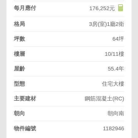
每月應付
176,252元
格局
3房(室)1廳2衛
坪數
64坪
樓層
10/11樓
屋齡
55.4年
型態
住宅大樓
主要建材
鋼筋混凝土(RC)
朝向
朝向南
物件編號
1182946