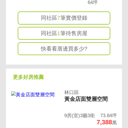
64坪
同社區
7
筆實價登錄
同社區
1
筆待售房屋
快看看厝邊買多少?
更多好房推薦
林口區
黃金店面雙層空間
9房(室)3廳3衛
73.84坪
7,388
萬