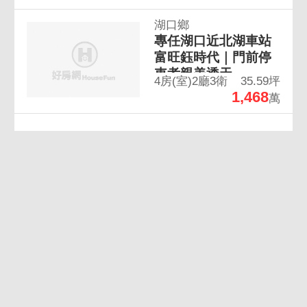
湖口鄉
專任湖口近北湖車站
富旺鈺時代｜門前停
車孝親美透天
4房(室)2廳3衛
35.59坪
1,468
萬