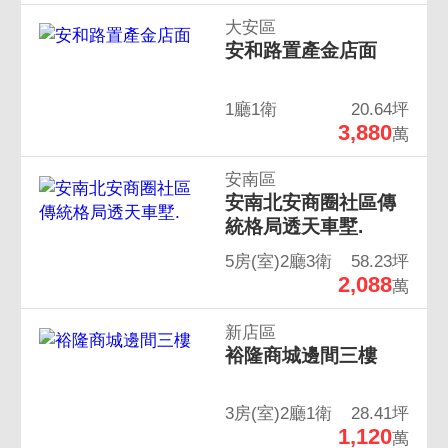
大安區
安和路置產金店面
1廳1衛
20.64坪
3,880
萬
安南區
安南北安商圈社區傳
統格局透天車墅.
5房(室)2廳3衛
58.23坪
2,088
萬
新店區
裕隆商城邊間三樓
3房(室)2廳1衛
28.41坪
1,120
萬