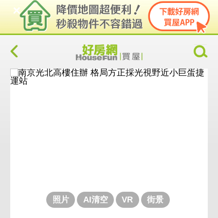
照片
AI清空
VR
街景