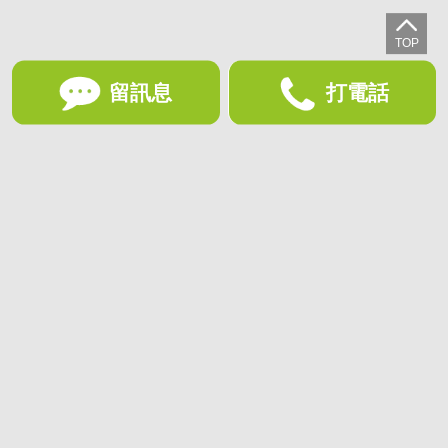
留訊息
打電話
想收藏喜歡的物件？快下載好房網買屋APP！
下載 好房網買屋APP >
加入好友
好房網買屋
好房國際股份有限公司負責建置及維護