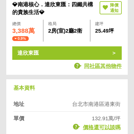
💎南港核心．達欣東匯：四鐵共構
的貴族生活💎
總價
格局
建坪
3,388萬
2房(室)2廳2衛
25.49坪
0.9%
達欣東匯
同社區其他物件
基本資料
地址
台北市南港區港東街
單價
132.91萬/坪
價格還可以談嗎