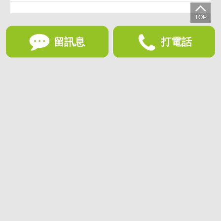
留訊息
打電話
想收藏喜歡的物件？快下載好房網買屋APP！
下載 好房網買屋APP >
加入好友
好房網買屋
好房國際股份有限公司負責建置及維護