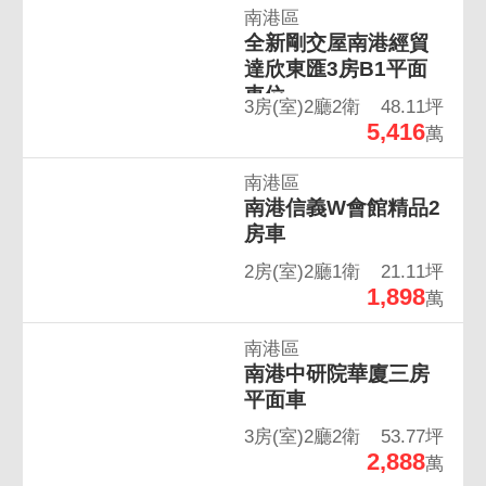
南港區
全新剛交屋南港經貿
達欣東匯3房B1平面
車位
3房(室)2廳2衛
48.11坪
5,416
萬
南港區
南港信義W會館精品2
房車
2房(室)2廳1衛
21.11坪
1,898
萬
南港區
南港中研院華廈三房
平面車
3房(室)2廳2衛
53.77坪
2,888
萬