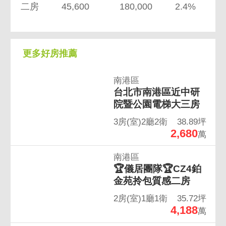
二房
45,600
180,000
2.4%
更多好房推薦
南港區
台北市南港區近中研
院暨公園電梯大三房
3房(室)2廳2衛
38.89坪
2,680
萬
南港區
🏆儀居團隊🏆CZ4鉑
金苑拎包質感二房
2房(室)1廳1衛
35.72坪
4,188
萬