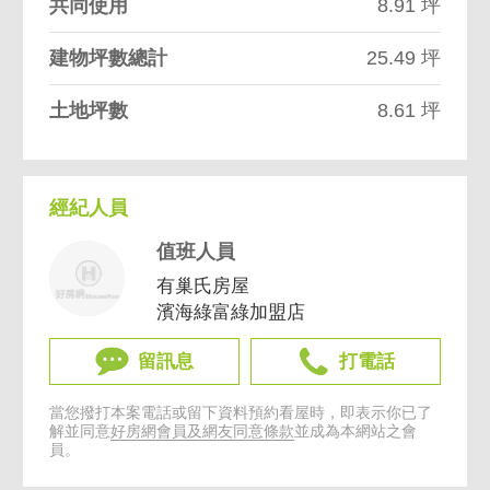
共同使用
8.91 坪
建物坪數總計
25.49 坪
土地坪數
8.61 坪
經紀人員
值班人員
有巢氏房屋
濱海綠富綠加盟店
留訊息
打電話
當您撥打本案電話或留下資料預約看屋時，即表示你已了
解並同意
好房網會員及網友同意條款
並成為本網站之會
員。