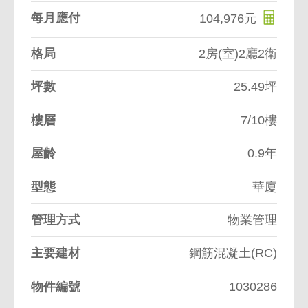
每月應付
104,976元
格局
2房(室)2廳2衛
坪數
25.49坪
樓層
7/10樓
屋齡
0.9年
型態
華廈
管理方式
物業管理
主要建材
鋼筋混凝土(RC)
物件編號
1030286