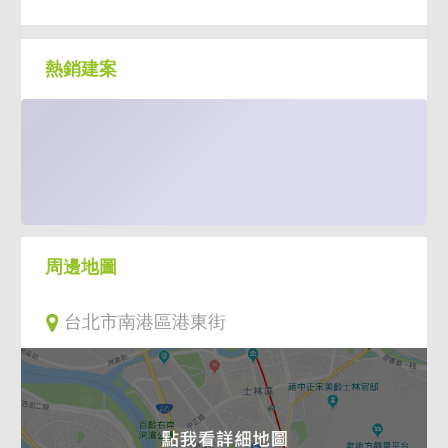
捷運、客運四鐵共構），無論商務出差或假日
出遊，交通便利性無可匹敵。
純住精品： 全社區 94 戶規模適中，同層 5 戶
熱銷建案
搭配 2 部電梯，出入單純不擁擠，營造高品質
的貴族生活圈。
全新完工： 剛剛落成的極新屋況，省去老屋修
繕的煩惱，直接勾勒您專屬的居家風格。
✨ 輕奢首選：
這不只是一間房子，更是資產配置的最強地
標。
周邊地圖
不到 3,500 萬即可入主南港經貿、流行音樂中
心、南港車站環繞的黃金地帶，享受國際級的
台北市南港區港東街
增值潛力與便利機能。
稀有釋出，給自己一個入住南港核心的機會！
這份精緻與溫馨，值得您親自蒞臨感受。