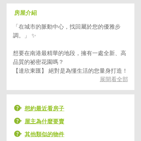
房屋介紹
「在城市的脈動中心，找回屬於您的優雅步
調。」 ✨
想要在南港最精華的地段，擁有一處全新、高
品質的祕密花園嗎？
【達欣東匯】 絕對是為懂生活的您量身打造！
展開看全部
全新極品正兩房，位於絕佳的 7 樓層，擁有 2
房 2 廳 2 衛的完美配置。
雙衛浴設計讓晨間洗漱不再匆忙，主建物空間
實算紮實，每一坪都展現出達欣開發的精工質
想約最近看房子
感。
屋主為什麼要賣
🚉 核心地段，掌握未來：
出站即到家： 鄰近南港捷運站（高鐵、台鐵、
其他類似的物件