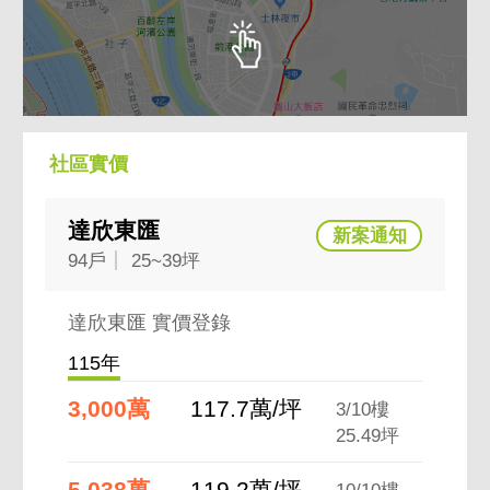
📞 專線預約，帶您領略達欣東匯的非凡魅力！
社區實價
達欣東匯
94戶
25~39坪
達欣東匯 實價登錄
115年
3,000萬
117.7萬/坪
3/10樓
25.49坪
5,038萬
119.2萬/坪
10/10樓