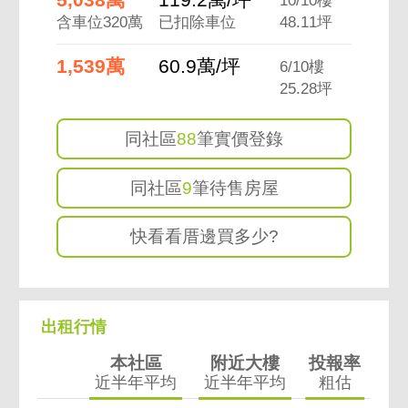
含車位320萬
已扣除車位
48.11坪
1,539萬
60.9萬/坪
6/10樓
25.28坪
同社區
88
筆實價登錄
同社區
9
筆待售房屋
快看看厝邊買多少?
出租行情
本社區
附近大樓
投報率
近半年平均
近半年平均
粗估