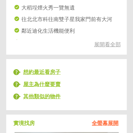
大稻埕煙火秀一覽無遺
往北北市科往南雙子星我家門前有大河
鄰近迪化生活機能便利
視野好面河景遇水則發
展開看全部
捷運大橋頭D1走路7分鐘
想約最近看房子
屋主為什麼要賣
其他類似的物件
實境找房
全螢幕展開