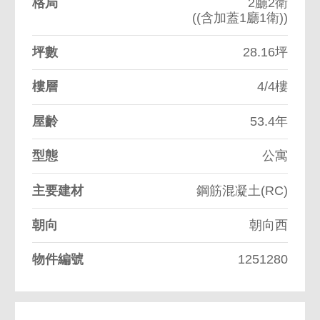
格局
2廳2衛
((含加蓋1廳1衛))
坪數
28.16坪
樓層
4/4樓
屋齡
53.4年
型態
公寓
主要建材
鋼筋混凝土(RC)
朝向
朝向西
物件編號
1251280