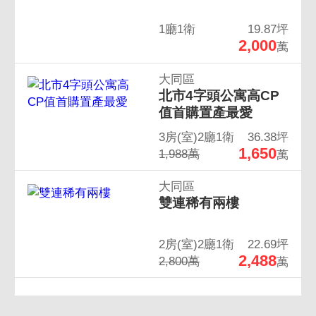
1廳1衛
19.87坪
2,000
萬
大同區
北市4字頭公寓高CP
值首購置產最愛
3房(室)2廳1衛
36.38坪
1,650
1,988萬
萬
大同區
雙連稀有兩樓
2房(室)2廳1衛
22.69坪
2,488
2,800萬
萬