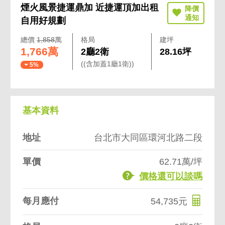
煙火風景捷運鼎加 近捷運頂加出租
自用好規劃
總價
1,858
萬
格局
建坪
1,766萬
2廳2衛
28.16坪
((含加蓋1廳1衛))
5%
基本資料
地址
台北市大同區環河北路二段
單價
62.71萬/坪
價格還可以談嗎
每月應付
54,735元