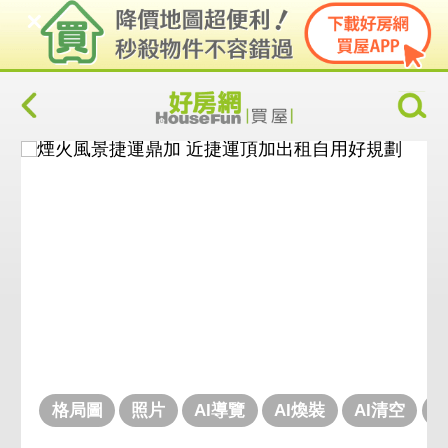
格局圖
照片
AI導覽
AI煥裝
AI清空
V