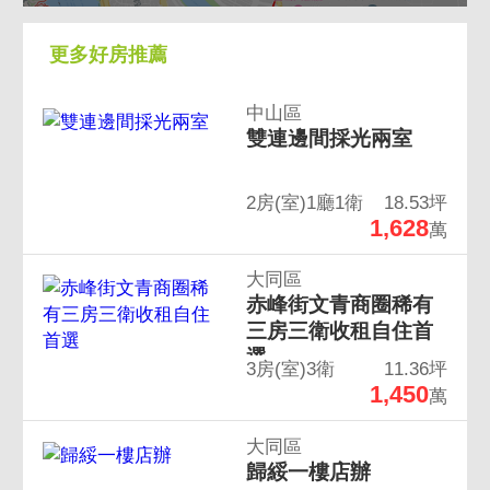
更多好房推薦
中山區
雙連邊間採光兩室
2房(室)1廳1衛
18.53坪
1,628
萬
大同區
赤峰街文青商圈稀有
三房三衛收租自住首
選
3房(室)3衛
11.36坪
1,450
萬
大同區
歸綏一樓店辦