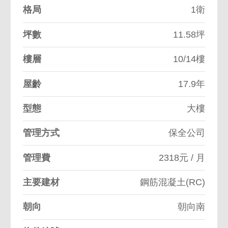
格局
1衛
坪數
11.58坪
樓層
10/14樓
屋齡
17.9年
型態
大樓
管理方式
保全公司
管理費
2318元 / 月
主要建材
鋼筋混凝土(RC)
朝向
朝向南