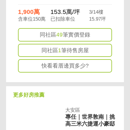
1,900萬
153.5萬/坪
3/14樓
含車位150萬
已扣除車位
15.97坪
同社區
49
筆實價登錄
同社區
1
筆待售房屋
快看看厝邊買多少?
更多好房推薦
大安區
專任｜世界敦南｜挑
高三米六捷運小豪邸