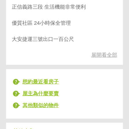
正信義路三段 生活機能非常便利
優質社區 24小時保全管理
大安捷運三號出口一百公尺
展開看全部
鄰近大安森林公園 建國花市
高樓屋況佳可直接入住 後棟安靜挑高三米六
想約最近看房子
誠意售 歡迎洽談承購
屋主為什麼要賣
其他類似的物件