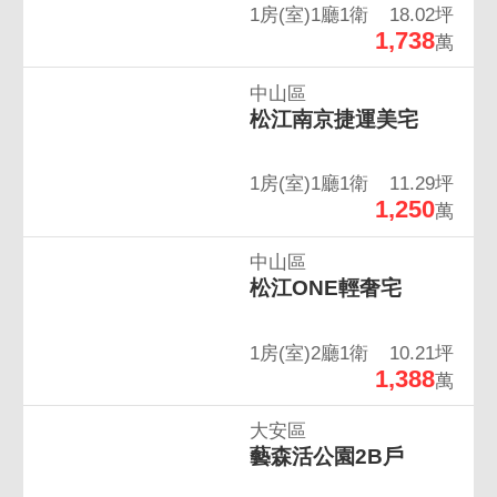
1房(室)1廳1衛
18.02坪
1,738
萬
中山區
松江南京捷運美宅
1房(室)1廳1衛
11.29坪
1,250
萬
中山區
松江ONE輕奢宅
1房(室)2廳1衛
10.21坪
1,388
萬
大安區
藝森活公園2B戶