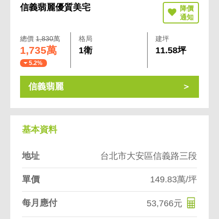
信義翡麗優質美宅
總價
1,830
萬
格局
建坪
1,735萬
1衛
11.58坪
5.2%
信義翡麗
基本資料
地址
台北市大安區信義路三段
單價
149.83萬/坪
每月應付
53,766元