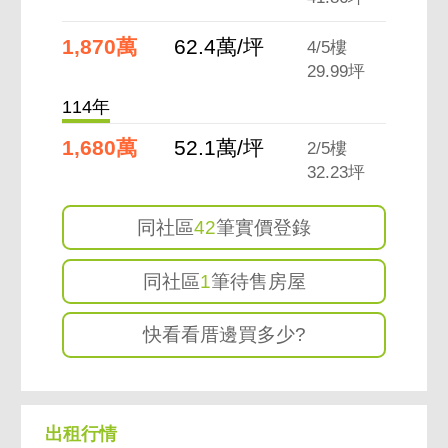
1,870萬
62.4萬/坪
4/5樓
29.99坪
114年
1,680萬
52.1萬/坪
2/5樓
32.23坪
同社區
42
筆實價登錄
同社區
1
筆待售房屋
快看看厝邊買多少?
出租行情