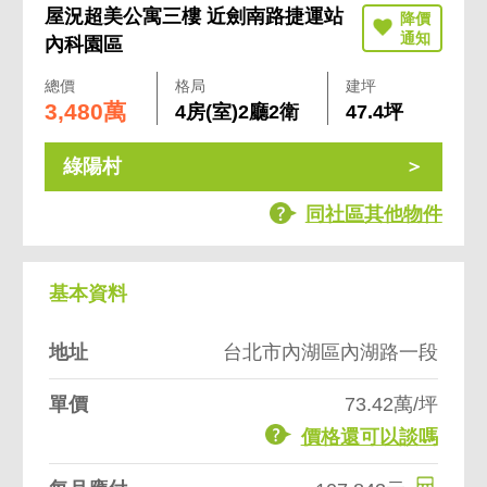
屋況超美公寓三樓 近劍南路捷運站
內科園區
總價
格局
建坪
3,480萬
4房(室)2廳2衛
47.4坪
綠陽村
同社區其他物件
基本資料
地址
台北市內湖區內湖路一段
單價
73.42萬/坪
價格還可以談嗎