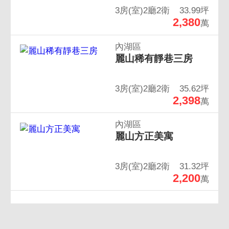
3房(室)2廳2衛
33.99坪
2,380
萬
內湖區
麗山稀有靜巷三房
3房(室)2廳2衛
35.62坪
2,398
萬
內湖區
麗山方正美寓
3房(室)2廳2衛
31.32坪
2,200
萬