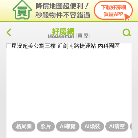
格局圖
照片
AI導覽
AI煥裝
AI清空
V