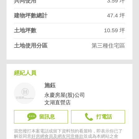
共同使用
3.59 坪
建物坪數總計
47.4 坪
土地坪數
10.59 坪
土地使用分區
第三種住宅區
經紀人員
施鈺
永慶房屋(股)公司
文湖直營店
留訊息
打電話
當您撥打本案電話或留下資料預約看屋時，即表示你已了
解並同意
好房網會員及網友同意條款
並成為本網站之會