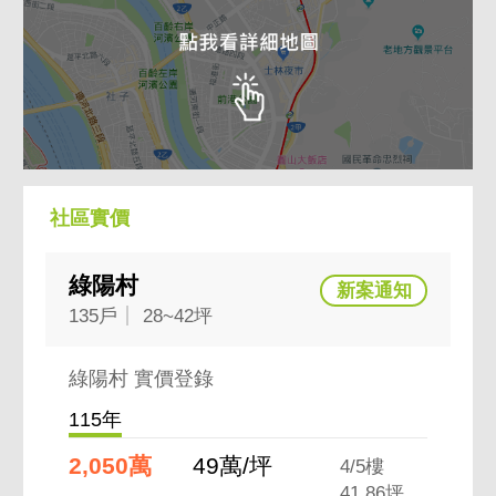
社區實價
綠陽村
135戶
28~42坪
綠陽村 實價登錄
115年
2,050萬
49萬/坪
4/5樓
41.86坪