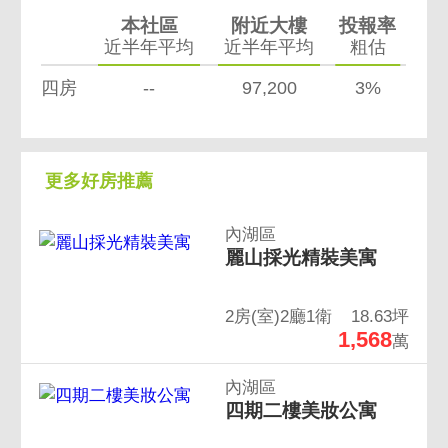
本社區
附近大樓
投報率
近半年平均
近半年平均
粗估
四房
--
97,200
3%
更多好房推薦
內湖區
麗山採光精裝美寓
2房(室)2廳1衛
18.63坪
1,568
萬
內湖區
四期二樓美妝公寓