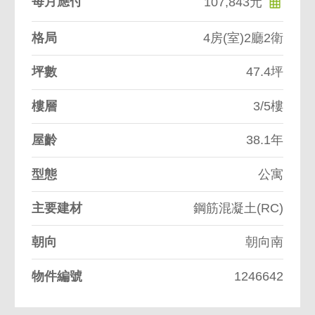
每月應付
107,843元
格局
4房(室)2廳2衛
坪數
47.4坪
樓層
3/5樓
屋齡
38.1年
型態
公寓
主要建材
鋼筋混凝土(RC)
朝向
朝向南
物件編號
1246642