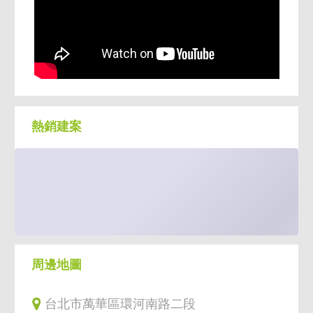
憂。
☘️ 提供影音導覽與VR賞屋，不出門也能立體
看房、快速決策！
熱銷建案
周邊地圖
台北市萬華區環河南路二段