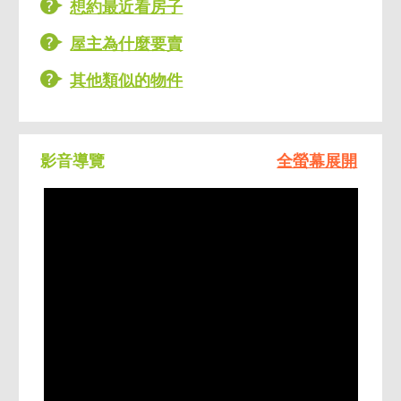
想約最近看房子
決了廁所不夠用之問題，屬萬華一帶稀有物
屋主為什麼要賣
件，
屋主惜售換大間，屋況維護得相當好，
其他類似的物件
本戶附一車位，免除找、租車位之困擾，
門禁管理森嚴，有24小時警衛，社區整體環境
好，
影音導覽
全螢幕展開
稀有河景觀成家捷運好宅釋出，首購族、小家
庭首選，歡迎蒞臨賞屋。
🤝 聯賣優勢，安心賣屋
☘️ 聯賣團隊合作，一次委託＝13家同步推廣，
快速觸及買方。
☘️ 雙網站聯合行銷，提升曝光與搜尋量。
☘️ 成交行情透明，內部資料＋實價登錄保障價
格合理。
☘️ 專業服務團隊，全程親切把關，買賣安心無