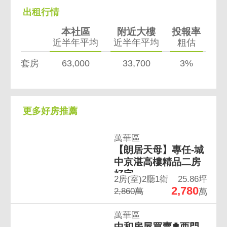
出租行情
本社區
附近大樓
投報率
近半年平均
近半年平均
粗估
套房
63,000
33,700
3%
更多好房推薦
萬華區
【朗居天母】專任-城
中京湛高樓精品二房
好宅
2房(室)2廳1衛
25.86坪
2,780
2,860萬
萬
萬華區
中和房屋買賣✟西門