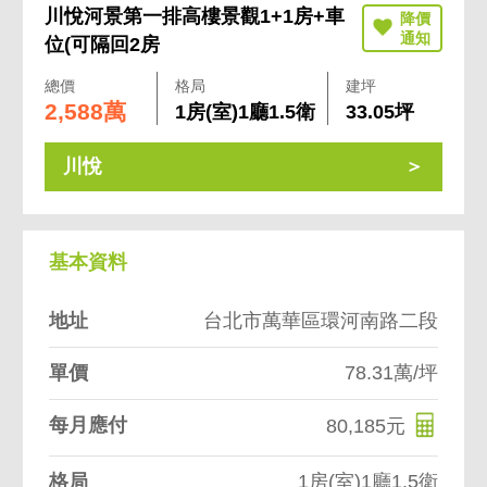
川悅河景第一排高樓景觀1+1房+車
位(可隔回2房
總價
格局
建坪
2,588萬
1房(室)1廳1.5衛
33.05坪
川悅
基本資料
地址
台北市萬華區環河南路二段
單價
78.31萬/坪
每月應付
80,185元
格局
1房(室)1廳1.5衛