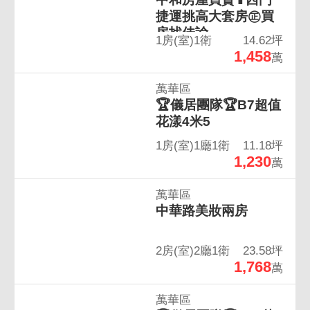
捷運挑高大套房㊣買
房找佳諭
1房(室)1衛
14.62坪
1,458
萬
萬華區
🏆儀居團隊🏆B7超值
花漾4米5
1房(室)1廳1衛
11.18坪
1,230
萬
萬華區
中華路美妝兩房
2房(室)2廳1衛
23.58坪
1,768
萬
萬華區