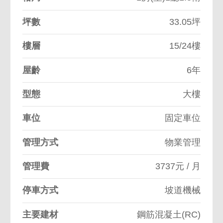
坪數
33.05坪
樓層
15/24樓
屋齡
6年
型態
大樓
車位
固定車位
管理方式
物業管理
管理費
3737元 / 月
停車方式
坡道機械
主要建材
鋼筋混凝土(RC)