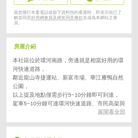
當您撥打本案電話或留下資料預約看屋時，即表示你已了
解並同意
好房網會員及網友同意條款
並成為本網站之會
員。
房屋介紹
本社區位於環河南路，旁邊就是相當好用的環
河快速道路，
鄰近龍山寺捷運站、新富市場、華江雁鴨自然
公園，
以上提及地點僅需步行5~10分鐘即可到達，
駕車5~10分鐘可達環河快速道路、市民高架與
展開看全部
萬華火車站。
本社區為河景第一排，採光相當優秀， 格局方
正，屋齡新，
本戶擁有1.5套衛浴，比起一般的兩房完美解