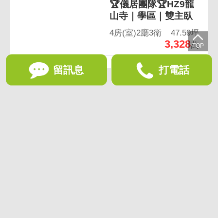
🏆儀居團隊🏆HZ9龍
山寺｜學區｜雙主臥
4房(室)2廳3衛
47.59坪
3,328
萬
留訊息
打電話
想收藏喜歡的物件？快下載好房網買屋APP！
下載 好房網買屋APP >
加入好友
好房網買屋