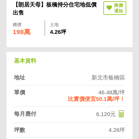
【朗居天母】板橋持分住宅地低價
出售
總價
土地
198萬
4.26坪
基本資料
地址
新北市板橋區
單價
46.48萬/坪
比實價便宜50.1萬/坪！
每月應付
6,120元
坪數
4.26坪