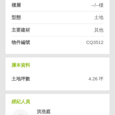
樓層
--/--樓
型態
土地
主要建材
其他
物件編號
CQ3512
謄本資料
土地坪數
4.26 坪
經紀人員
洪浩庭