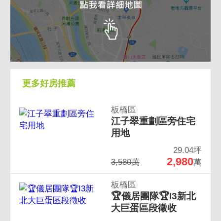
更多好房推薦
板橋區
江子翠重劃區旁住宅
用地
29.04坪
2,980
3,580萬
萬
板橋區
🏆儀居團隊🏆I3新北
大巨蛋區段徵收