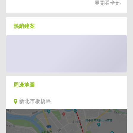
展開看全部
近美廉社板橋大智店，近華傳綜合大藥局
歡迎來電預約賞屋
熱銷建案
電話：02-88666788
台灣房屋-【朗居天母】特許加盟店
台灣房屋-朗居天母特許加盟店【朗居不動產
有限公司】經紀人洪浩庭(106)北市經証字第
周邊地圖
02454號
新北市板橋區
台北市士林區忠誠路一段87號1樓