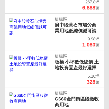
267.8坪
6,888
萬
板橋區
府中段黃石市場旁商
業用地低總價誠可談
9.98坪
1,080
萬
板橋區
板橋 小坪數低總價 土
地投資置產最好選擇
5.18坪
328
萬
板橋區
G666金門街區段徵收
商用地