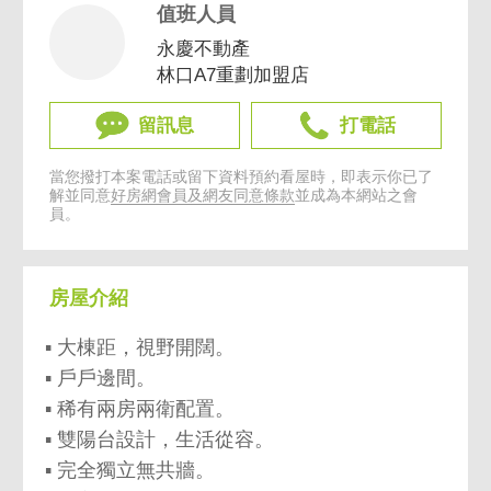
值班人員
永慶不動產
林口A7重劃加盟店
留訊息
打電話
當您撥打本案電話或留下資料預約看屋時，即表示你已了
解並同意
好房網會員及網友同意條款
並成為本網站之會
員。
房屋介紹
▪ 大棟距，視野開闊。
▪ 戶戶邊間。
▪ 稀有兩房兩衛配置。
▪ 雙陽台設計，生活從容。
▪ 完全獨立無共牆。