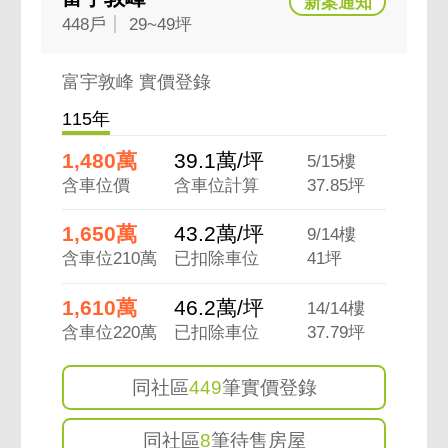
448戶
29~49坪
富宇敦峰 實價登錄
115年
1,480萬
39.1萬/坪
5/15樓
含車位價
含車位計算
37.85坪
1,650萬
43.2萬/坪
9/14樓
含車位210萬
已扣除車位
41坪
1,610萬
46.2萬/坪
14/14樓
含車位220萬
已扣除車位
37.79坪
同社區
449
筆實價登錄
同社區
8
筆待售房屋