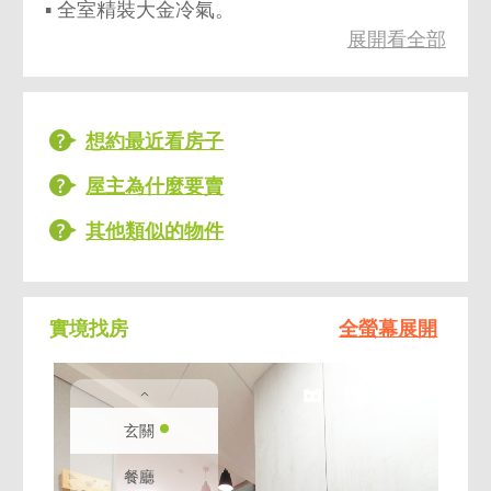
▪ 全室精裝大金冷氣。
展開看全部
▪ 一層四戶兩梯，居住單純。
想約最近看房子
屋主為什麼要賣
其他類似的物件
實境找房
全螢幕展開