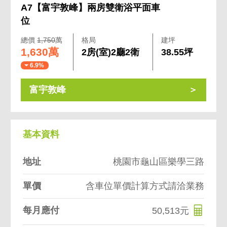
A7【富宇敦峰】兩房雙衛浴平面車
位
總價
1,750
萬
格局
建坪
1,630萬
2房(室)2廳2衛
38.55坪
6.9%
富宇敦峰
基本資料
地址
桃園市龜山區樂學三路
單價
含車位單價計算方式請洽業務
每月應付
50,513元