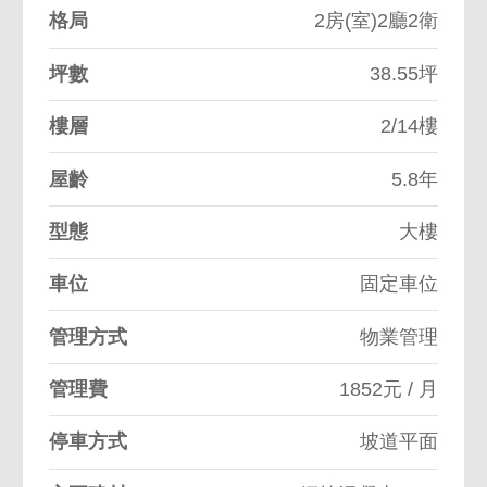
格局
2房(室)2廳2衛
坪數
38.55坪
樓層
2/14樓
屋齡
5.8年
型態
大樓
車位
固定車位
管理方式
物業管理
管理費
1852元 / 月
停車方式
坡道平面