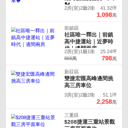
🐓
2房(室)2廳2衛
41.32坪
1,098
萬
前鎮區
社區唯一釋出｜前鎮
高中捷運站｜近夢時
代｜邊間兩房
2房(室)1廳1衛
25.24坪
798
868萬
萬
新莊區
雙捷宏匯高峰邊間挑
高三房車位
3房(室)2廳2衛
51.1坪
2,258
萬
三重區
$208捷運三重站景觀