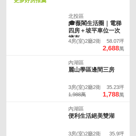
更多好房推薦
👔秉芳 Eric｜不動產專案經理
北投區
🇦🇺澳洲地產經紀人
🎓薇閣生活圈｜電梯
四房＋坡平車位一次
⭐ 9 年橫跨澳洲 × 台灣市場
擁有
4房(室)2廳2衛
58.07坪
2,688
萬
內湖區
麗山學區邊間三房
🏆東森房屋奇岩加盟店
📍深耕北投士林 20 餘年
3房(室)2廳2衛
35.23坪
1,788
1,988萬
萬
🥇連續 10 年全國業績總冠軍店
內湖區
便利生活絕美雙湖
3房(室)2廳2衛
35.9坪