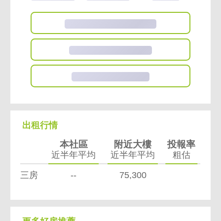
東森房屋北投奇岩加盟店
買房賣房找秉芳
東森房屋北投奇岩捷運加盟店
皇冠不動產有限公司
出租行情
不動產經紀人(100)羅聯芳
本社區
附近大樓
投報率
近半年平均
近半年平均
粗估
北市經證字第01771號
三房
--
75,300