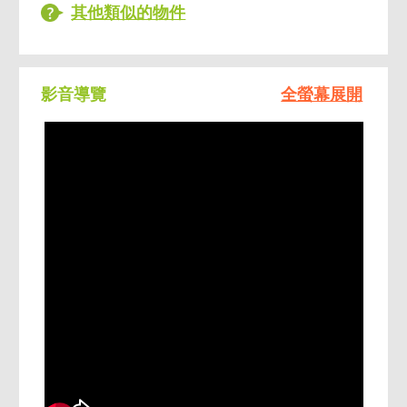
其他類似的物件
✔全新完工3房格局方正
影音導覽
全螢幕展開
✔高樓視野開闊、採光通風佳
✔ 3房2衛2陽台（雙陽台設計）
✔坡道平面車位（北投真的不多）
✔同層排水工法，細節規格高
🌿住得舒服，不只是地段