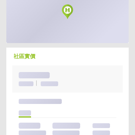
明德站周邊新屋選擇不多
「捷運近 + 高樓 + 3房 + 坡平車」
條件完整的更少。
社區實價
自住舒適，同時具保值潛力。
📞預約賞屋專線
0938-233-168秉芳