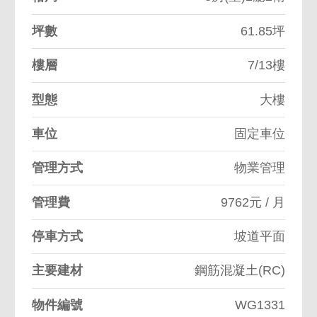
坪數
61.85坪
樓層
7/13樓
型態
大樓
車位
固定車位
管理方式
物業管理
管理費
9762元 / 月
停車方式
坡道平面
主要建材
鋼筋混凝土(RC)
物件編號
WG1331