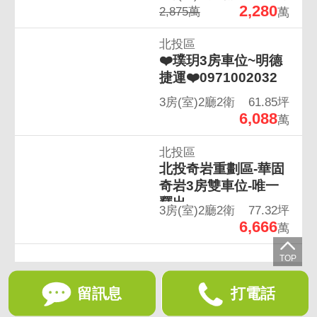
我相信，資產不只是價格，而是信任與責任。
2,280
2,875萬
萬
北投區
每一筆委託，我都以專案方式管理。
❤️璞玥3房車位~明德
捷運❤️0971002032
🏡🌱房產土地找秉芳
3房(室)2廳2衛
61.85坪
6,088
萬
📲加 LINE：0938-233-168
北投區
留言「北投」或「土地」，
北投奇岩重劃區-華固
奇岩3房雙車位-唯一
釋出
我親自為您提供市場分析與策略建議。
3房(室)2廳2衛
77.32坪
6,666
萬
補充說明: 1. 本頁刊登之格局圖, 因縮小繪製之
留訊息
打電話
概繪圖, 與實況仍有誤差, 仍須以現場為準. 2.