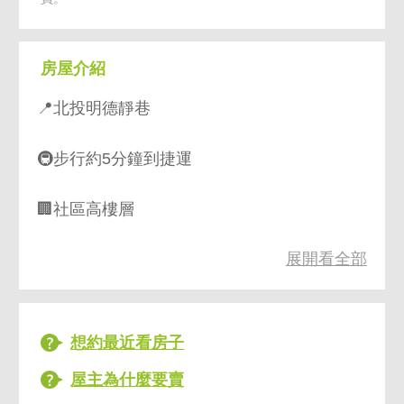
房屋介紹
📍北投明德靜巷
🚇步行約5分鐘到捷運
🏢社區高樓層
展開看全部
🚗坡道平面車位
想約最近看房子
🔥稀有條件一次到位
屋主為什麼要賣