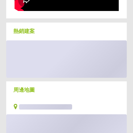
・靜巷位置，離塵不離城
熱銷建案
・鄰近明德商圈、市場、學區
・榮總、振興醫療資源完整
・北士科科技園區受惠區
周邊地圖
💎為什麼值得看？