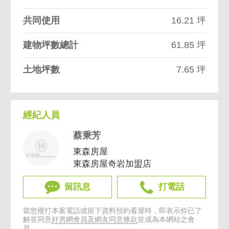
共同使用
16.21 坪
建物坪數總計
61.85 坪
土地坪數
7.65 坪
經紀人員
蔡秉芳
東森房屋
東森房屋奇岩加盟店
留訊息
打電話
當您撥打本案電話或留下資料預約看屋時，即表示你已了
解並同意
好房網會員及網友同意條款
並成為本網站之會
員。