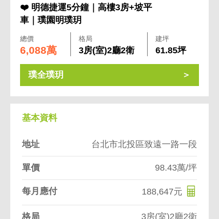
❤️ 明德捷運5分鐘｜高樓3房+坡平
車｜璞園明璞玥
總價
格局
建坪
6,088萬
3房(室)2廳2衛
61.85坪
璞全璞玥
基本資料
地址
台北市北投區致遠一路一段
單價
98.43萬/坪
每月應付
188,647元
格局
3房(室)2廳2衛