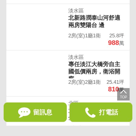
淡水區
北新路潤泰山河舒適
兩房雙陽台 邊
2房(室)1廳1衛
25.8坪
988
萬
淡水區
專任淡江大橋旁自主
國低價兩房，衛浴開
窗
2房(室)2廳1衛
25.41坪
810
萬
北區
大全聯光華湳雅商圈
留訊息
打電話
金店面
6房(室)1衛
19.71坪
2,788
萬