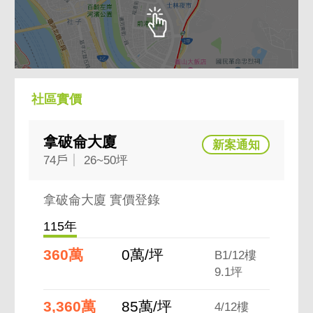
社區實價
拿破侖大廈
74戶
26~50坪
拿破侖大廈 實價登錄
115年
360萬
0萬/坪
B1/12樓
9.1坪
3,360萬
85萬/坪
4/12樓