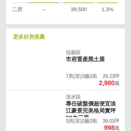
二房
--
39,500
1.3%
更多好房推薦
信義區
市府置產黑土屋
7房(室)3廳2衛
29.23坪
2,980
萬
淡水區
專任破盤價超便宜淡
江豪景完美格局實坪
33大三房
3房(室)2廳2衛
39.03坪
998
萬