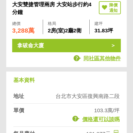
大安雙捷管理兩房 大安站步行約4
分鐘
總價
格局
建坪
3,288萬
2房(室)2廳2衛
31.83坪
拿破侖大廈
同社區其他物件
基本資料
地址
台北市大安區復興南路二段
單價
103.3萬/坪
價格還可以談嗎