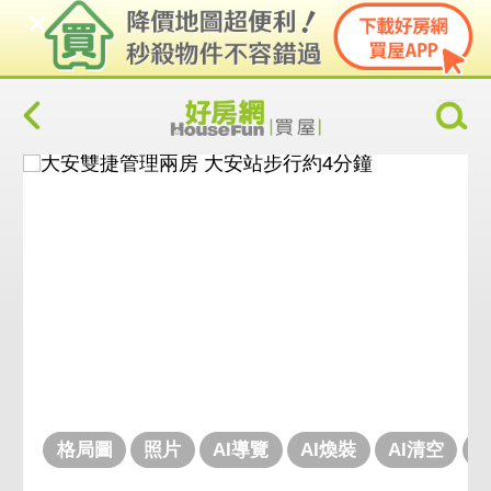
格局圖
照片
AI導覽
AI煥裝
AI清空
V