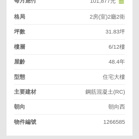
每月應付
101,877元
格局
2房(室)2廳2衛
坪數
31.83坪
樓層
6/12樓
屋齡
48.4年
型態
住宅大樓
主要建材
鋼筋混凝土(RC)
朝向
朝向西
物件編號
1266585