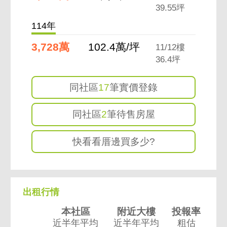
39.55坪
114年
3,728萬
102.4萬/坪
11/12樓
36.4坪
同社區
17
筆實價登錄
同社區
2
筆待售房屋
快看看厝邊買多少?
出租行情
本社區
附近大樓
投報率
近半年平均
近半年平均
粗估