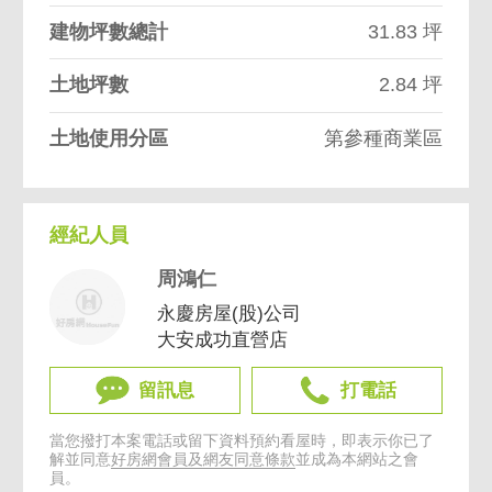
建物坪數總計
31.83 坪
土地坪數
2.84 坪
土地使用分區
第參種商業區
經紀人員
周鴻仁
永慶房屋(股)公司
大安成功直營店
留訊息
打電話
當您撥打本案電話或留下資料預約看屋時，即表示你已了
解並同意
好房網會員及網友同意條款
並成為本網站之會
員。