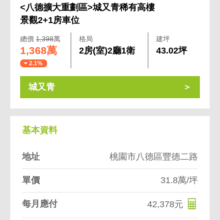
<八德擴大重劃區>城又青稀有高樓
景觀2+1房車位
總價
1,398
萬
格局
建坪
1,368萬
2房(室)2廳1衛
43.02坪
2.1%
城又青
基本資料
地址
桃園市八德區豐德二路
單價
31.8萬/坪
每月應付
42,378元