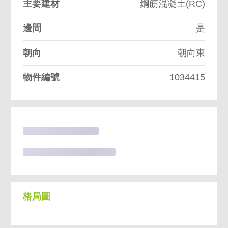
主要建材
鋼筋混凝土(RC)
邊間
是
朝向
朝向東
物件編號
1034415
格局圖