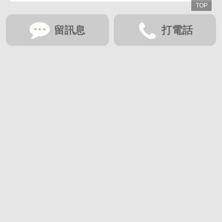
八德區
興仁夜市｜G01站｜
留訊息
打電話
景觀視野｜全聯超市
｜三陽台
2房(室)2廳3衛
36.25坪
1,198
萬
想收藏喜歡的物件？快下載好房網買屋APP！
下載 好房網買屋APP >
加入好友
好房網買屋
好房國際股份有限公司負責建置及維護
非經正式書面同意，禁止轉貼節錄