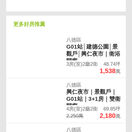
出租行情
更多好房推薦
八德區
G01站│建德公園│景
觀戶│興仁夜市｜衛浴
開窗
3房(室)2廳2衛
48.74坪
1,538
萬