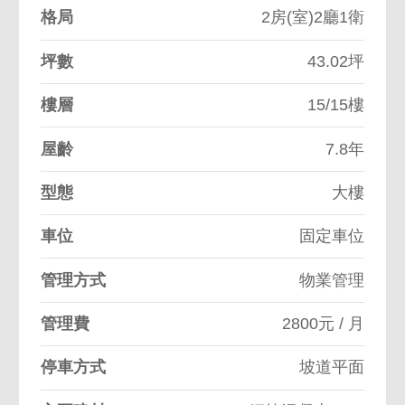
格局
2房(室)2廳1衛
坪數
43.02坪
樓層
15/15樓
屋齡
7.8年
型態
大樓
車位
固定車位
管理方式
物業管理
管理費
2800元 / 月
停車方式
坡道平面