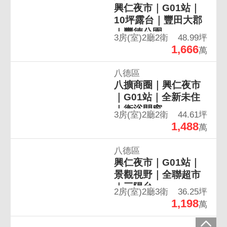
八德區
興仁夜市｜景觀戶｜
G01站｜3+1房｜雙衛
開窗
4房(室)2廳2衛
69.85坪
2,180
2,250萬
萬
八德區
興仁夜市｜G01站｜
10坪露台｜豐田大郡
｜豐德公園
3房(室)2廳2衛
48.99坪
1,666
萬
八德區
八擴商圈｜興仁夜市
｜G01站｜全新未住
｜衛浴開窗
3房(室)2廳2衛
44.61坪
1,488
萬